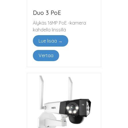
Duo 3 PoE
Älykäs 16MP PoE -kamera
kahdella linssillä
Lue lisää →
Vertaa