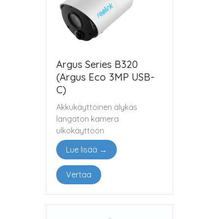
Argus Series B320
(Argus Eco 3MP USB-
C)
Akkukäyttöinen älykäs
langaton kamera
ulkokäyttöön
Lue lisää →
Vertaa