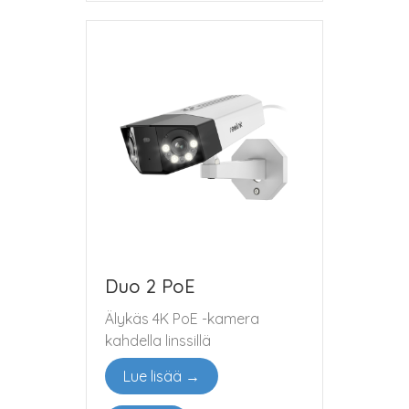
Duo 2 PoE
Älykäs 4K PoE -kamera
kahdella linssillä
Lue lisää →