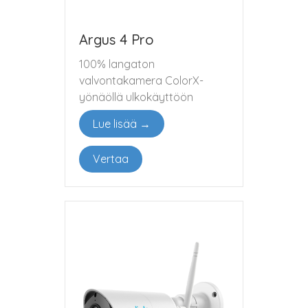
Argus 4 Pro
100% langaton
valvontakamera ColorX-
yönäöllä ulkokäyttöön
Lue lisää →
Vertaa