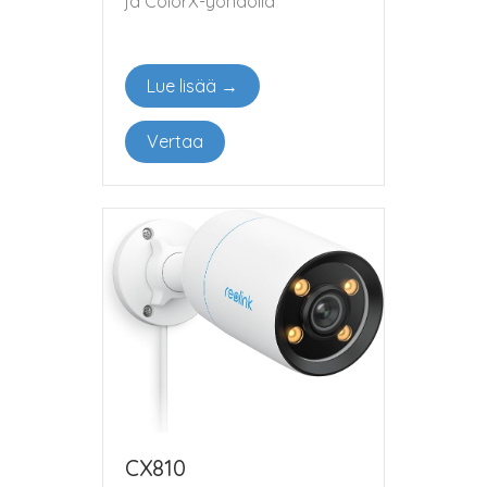
ja ColorX-yönäöllä
Lue lisää →
Vertaa
CX810