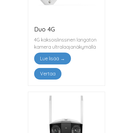
Duo 4G
4G kaksoislinssinen langaton
kamera ultralaajanäkymällä
Lue lisää →
Vertaa