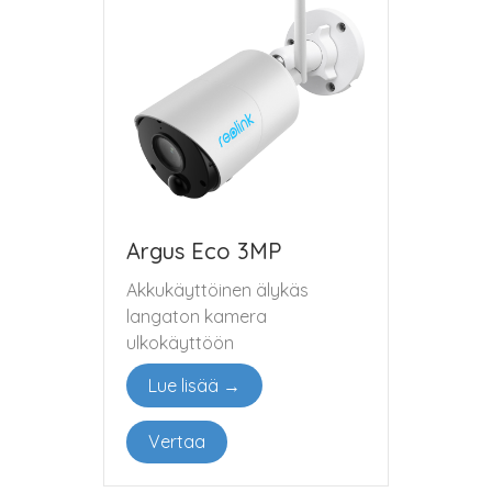
Argus Eco 3MP
Akkukäyttöinen älykäs
langaton kamera
ulkokäyttöön
Lue lisää →
Vertaa