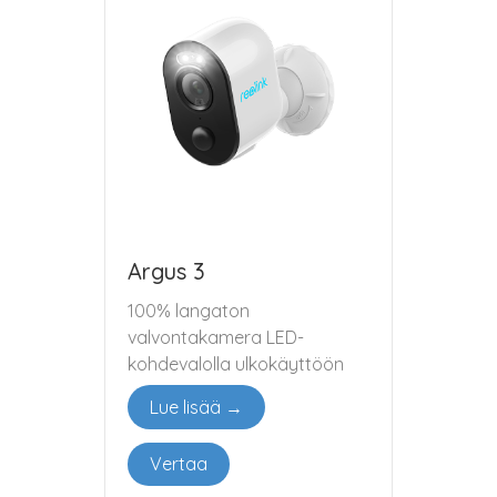
Argus 3
100% langaton
valvontakamera LED-
kohdevalolla ulkokäyttöön
Lue lisää →
Vertaa