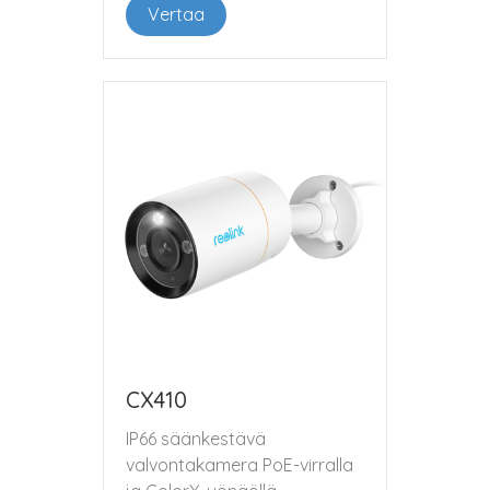
Vertaa
CX410
IP66 säänkestävä
valvontakamera PoE-virralla