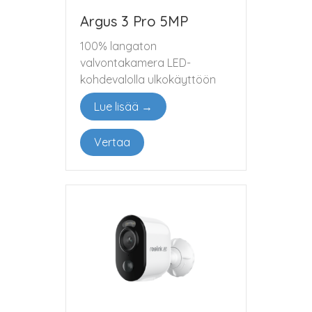
Argus 3 Pro 5MP
100% langaton
valvontakamera LED-
kohdevalolla ulkokäyttöön
Lue lisää →
Vertaa