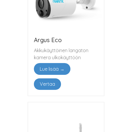
Argus Eco
Akkukäyttöinen langaton
kamera ulkokäyttöön
Lue lisää →
Vertaa