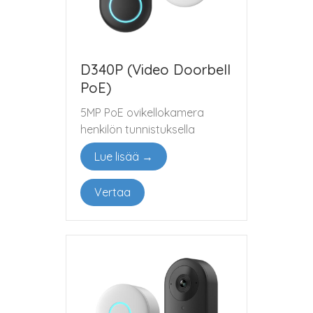
D340P (Video Doorbell
PoE)
5MP PoE ovikellokamera
henkilön tunnistuksella
Lue lisää →
Vertaa