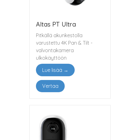
Altas PT Ultra
Pitkällä akunkestolla
varustettu 4K Pan & Tilt -
valvontakamera
ulkokäyttöön
Lue lisää →
Vertaa