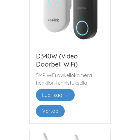
D340W (Video
Doorbell WiFi)
5MP WiFi ovikellokamera
henkilön tunnistuksella
Lue lisää →
Vertaa