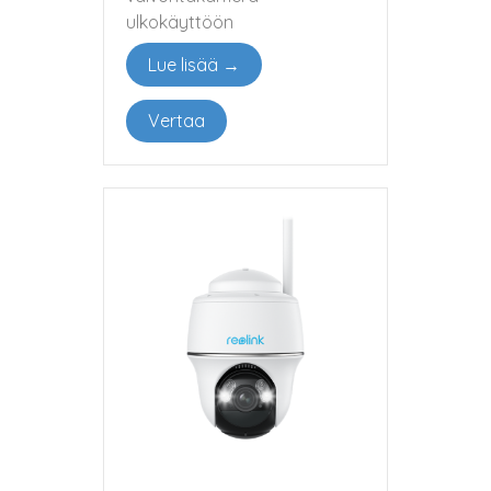
ulkokäyttöön
Lue lisää →
Vertaa