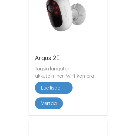
Argus 2E
Täysin langaton
akkutoiminen WiFi-kamera
Lue lisää →
Vertaa