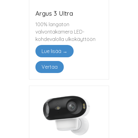
Argus 3 Ultra
100% langaton
valvontakamera LED-
kohdevalolla ulkokäyttöön
Lue lisää →
Vertaa