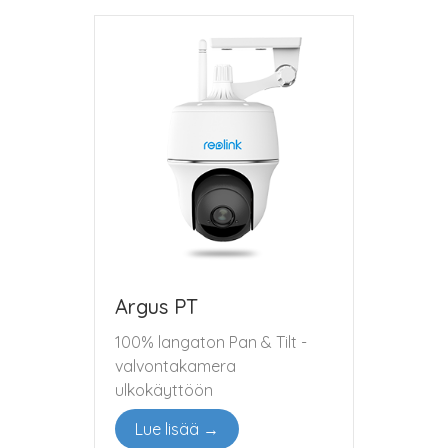
Argus PT
100% langaton Pan & Tilt -
valvontakamera
ulkokäyttöön
Lue lisää →