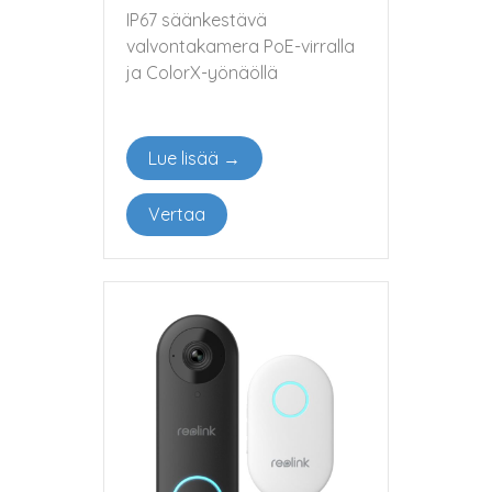
IP67 säänkestävä
valvontakamera PoE-virralla
ja ColorX-yönäöllä
Lue lisää →
Vertaa