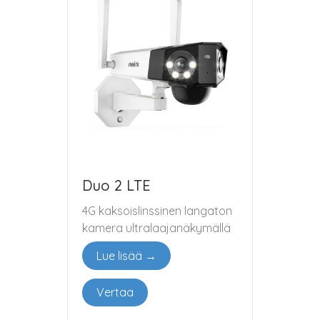
Duo 2 LTE
4G kaksoislinssinen langaton
kamera ultralaajanäkymällä
Lue lisää →
Vertaa