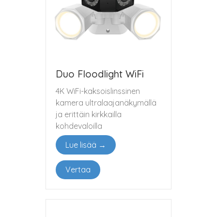
Duo Floodlight WiFi
4K WiFi-kaksoislinssinen
kamera ultralaajanäkymällä
ja erittäin kirkkailla
kohdevaloilla
Lue lisää →
Vertaa