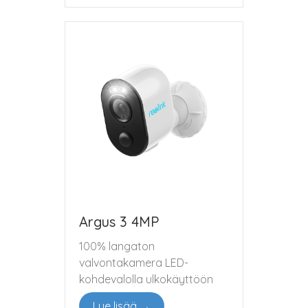
Argus 3 4MP
100% langaton
valvontakamera LED-
kohdevalolla ulkokäyttöön
Lue lisää →