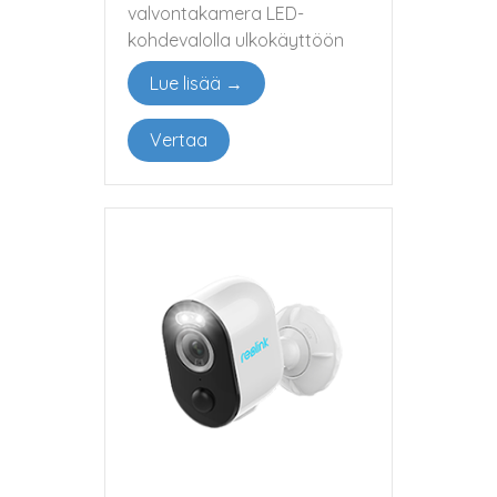
valvontakamera LED-
kohdevalolla ulkokäyttöön
Lue lisää →
Vertaa