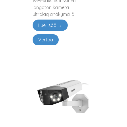
WiFi-kaksoislinssinen
langaton kamera
ultralaajanäkymällä
Lue lisää →
Vertaa