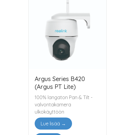
Argus Series B420
(Argus PT Lite)
100% langaton Pan & Tilt -
valvontakamera
ulkokäyttöön
Lue lisää →