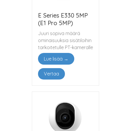
E Series E330 5MP
(E1 Pro 5MP)
Juuri sopiva määrä
ominaisuuksia sisätiloihin
tarkoitetulle PT-kameralle
Lue lisää →
Vertaa