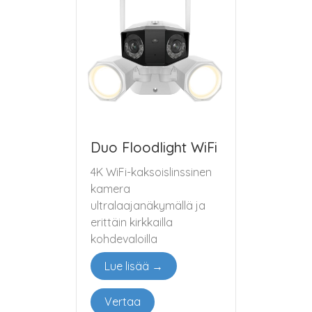
Duo Floodlight WiFi
4K WiFi-kaksoislinssinen
kamera
ultralaajanäkymällä ja
erittäin kirkkailla
kohdevaloilla
Lue lisää →
Vertaa