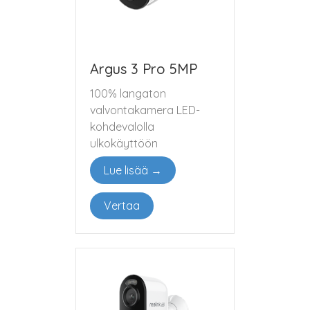
Argus 3 Pro 5MP
100% langaton
valvontakamera LED-
kohdevalolla
ulkokäyttöön
Lue lisää →
Vertaa