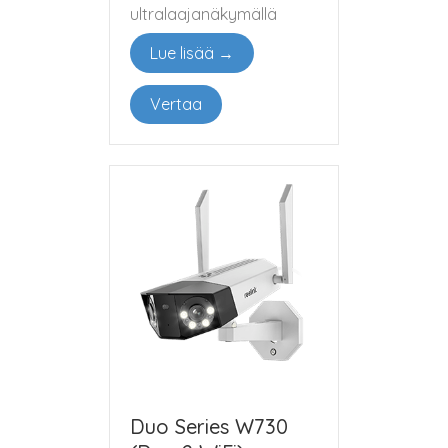
ultralaajanäkymällä
Lue lisää →
Vertaa
Duo Series W730