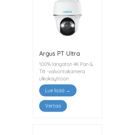
Argus PT Ultra
100% langaton 4K Pan &
Tilt -valvontakamera
ulkokäyttöön
Lue lisää →
Vertaa