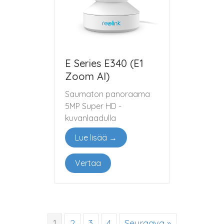
E Series E340 (E1
Zoom AI)
Saumaton panoraama
5MP Super HD -
kuvanlaadulla
Lue lisää →
Vertaa
1
2
3
4
Seuraava »