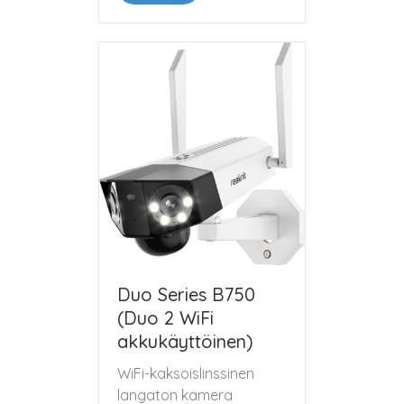
Duo Series B750
(Duo 2 WiFi
akkukäyttöinen)
WiFi-kaksoislinssinen
langaton kamera