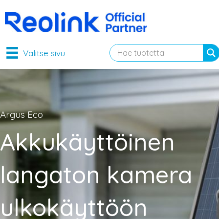
Valitse sivu
Argus Eco
Akkukäyttöinen
langaton kamera
ulkokäyttöön