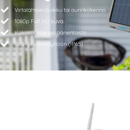
Virtalähteenä akku tai aurinkokenno
1080p Full HD kuva
Kaksisuuntainen äänentoisto
Sisä- ja ulkokäyttöön (IP65)