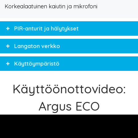
Korkealaatuinen kaiutin ja mikrofoni
PIR-anturit ja hälytykset
Langaton verkko
Käyttöympäristö
Käyttöönottovideo:
Argus ECO