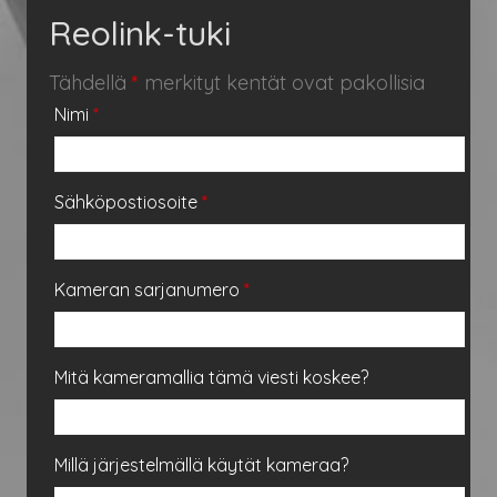
Reolink-tuki
Tähdellä
*
merkityt kentät ovat pakollisia
Nimi
*
Sähköpostiosoite
*
Kameran sarjanumero
*
Mitä kameramallia tämä viesti koskee?
Millä järjestelmällä käytät kameraa?