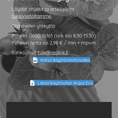
Löydät ohjeita ja artikkeleita
tukisivustoltamme.
Ota meihin yhteyttä:
Puhelin: 0600 16161 (ark. klo 8:30-15:30)
Puhelun hinta on 2,98 € / min + mpvm.
Sähköposti:
tuki@reolink.fi
Katso kayttöönottovideo
Lataa käyttöohje: Argus Eco