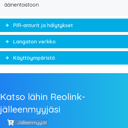
äänentoistoon
PIR-anturit ja hälytykset
Langaton verkko
Käyttöympäristö
Katso lähin Reolink-
jälleenmyyjäsi
Jälleenmyyjät