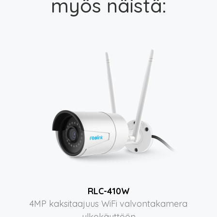
myös näistä:
RLC-410W
4MP kaksitaajuus WiFi valvontakamera
ulkokäyttöön