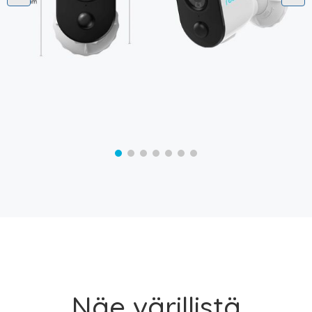
Näe värillistä