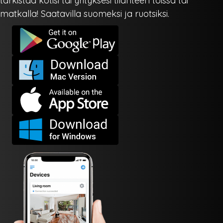
tarkistaa kotisi tai yrityksesi tilanteen töissä tai
matkalla! Saatavilla suomeksi ja ruotsiksi.