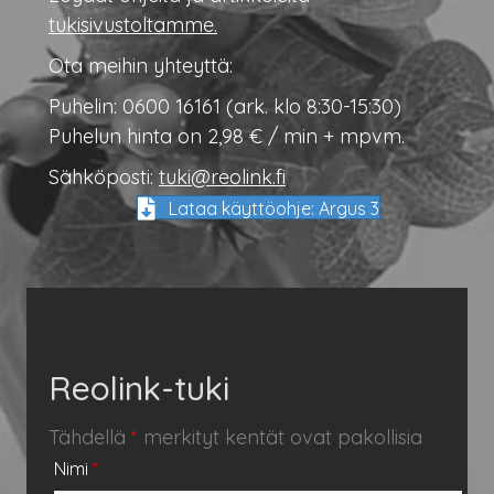
tukisivustoltamme.
Ota meihin yhteyttä:
Puhelin: 0600 16161 (ark. klo 8:30-15:30)
Puhelun hinta on 2,98 € / min + mpvm.
Sähköposti:
tuki@reolink.fi
Lataa käyttöohje: Argus 3
Reolink-tuki
Tähdellä
*
merkityt kentät ovat pakollisia
Nimi
*