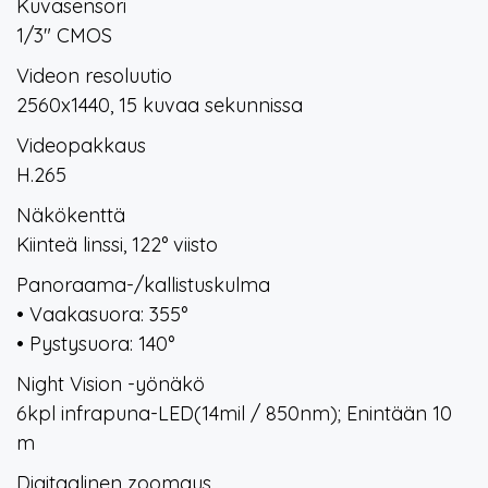
Kuvasensori
1/3" CMOS
Videon resoluutio
2560x1440, 15 kuvaa sekunnissa
Videopakkaus
H.265
Näkökenttä
Kiinteä linssi, 122° viisto
Panoraama-/kallistuskulma
• Vaakasuora: 355°
• Pystysuora: 140°
Night Vision -yönäkö
6kpl infrapuna-LED(14mil / 850nm); Enintään 10
m
Digitaalinen zoomaus