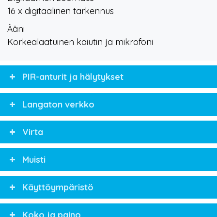
16 x digitaalinen tarkennus
Ääni
Korkealaatuinen kaiutin ja mikrofoni
PIR-anturit ja hälytykset
Langaton verkko
Virta
Muisti
Käyttöympäristö
Koko ja paino