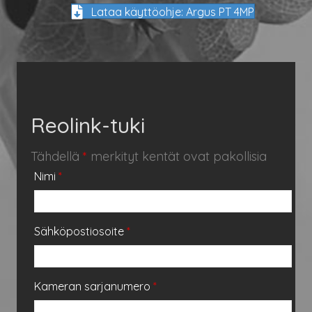
Lataa käyttöohje: Argus PT 4MP
Reolink-tuki
Tähdellä
*
merkityt kentät ovat pakollisia
Nimi
*
Sähköpostiosoite
*
Kameran sarjanumero
*