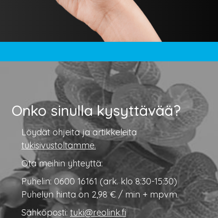
Onko sinulla kysyttävää?
Löydät ohjeita ja artikkeleita
tukisivustoltamme.
Ota meihin yhteyttä:
Puhelin: 0600 16161 (ark. klo 8:30-15:30)
Puhelun hinta on 2,98 € / min + mpvm.
Sähköposti:
tuki@reolink.fi