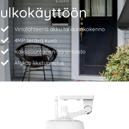
ulkokäyttöön
Virtalähteenä akku tai aurinkokenno
4MP terävä kuva
Kaksisuuntainen äänentoisto
Älykäs liiketunnistus