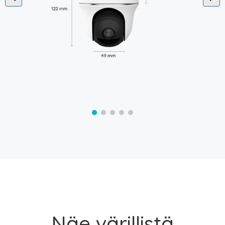
Näe värillistä