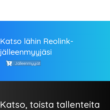
Katso lähin Reolink-
jälleenmyyjäsi
Jälleenmyyjät
Katso, toista tallenteita