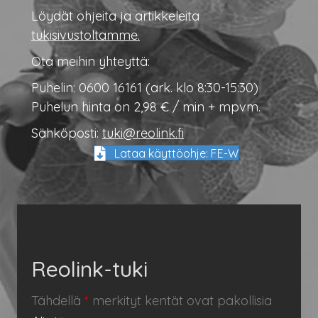
Löydät ohjeita ja artikkeleita
tukisivustoltamme.
Ota meihin yhteyttä:
Puhelin: 0600 16161 (ark. klo 8:30-15:30)
Puhelun hinta on 2,98 € / min + mpvm.
Sähköposti:
tuki@reolink.fi
Lataa käyttöohje: FE-W
Reolink-tuki
Tähdellä
*
merkityt kentät ovat pakollisia