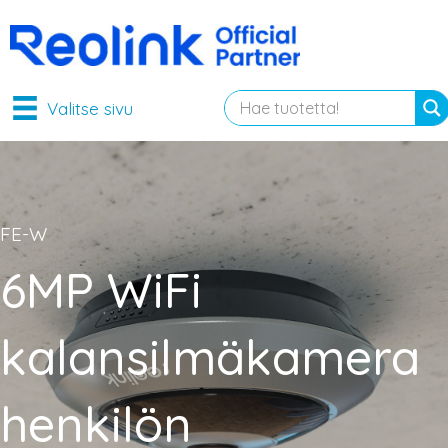
Valitse sivu
FE-W
6MP WiFi
kalansilmäkamera
henkilön