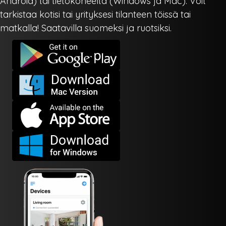
Android) tai tietokoneelta (Windows ja Mac). Voit
tarkistaa kotisi tai yrityksesi tilanteen töissä tai
matkalla! Saatavilla suomeksi ja ruotsiksi.