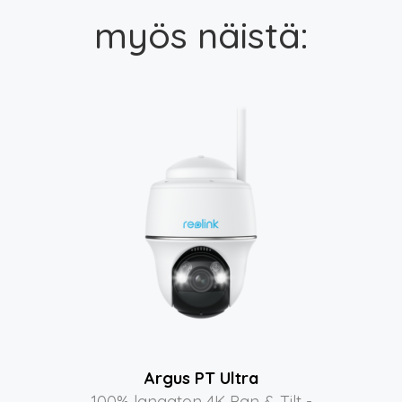
myös näistä:
Argus PT Ultra
100% langaton 4K Pan & Tilt -