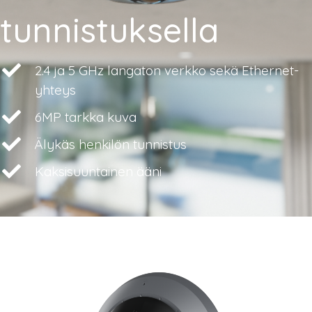
tunnistuksella
2.4 ja 5 GHz langaton verkko sekä Ethernet-
yhteys
6MP tarkka kuva
Älykäs henkilön tunnistus
Kaksisuuntainen ääni