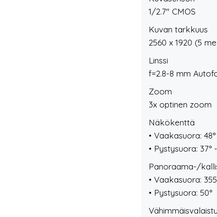
1/2.7" CMOS
Kuvan tarkkuus
2560 x 1920 (5 me
Linssi
f=2.8-8 mm Autofoc
Zoom
3x optinen zoom
Näkökenttä
• Vaakasuora: 48° 
• Pystysuora: 37° 
Panoraama-/kalli
• Vaakasuora: 355
• Pystysuora: 50°
Vähimmäisvalaist