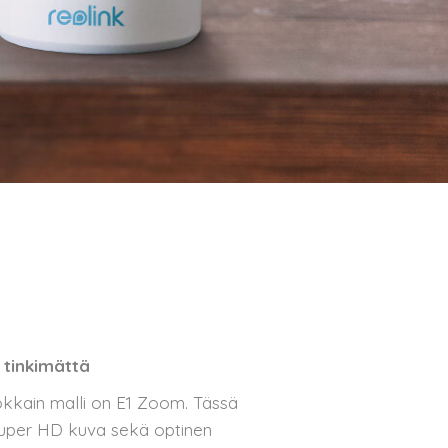
tinkimättä
okkain malli on E1 Zoom. Tässä
uper HD kuva sekä optinen