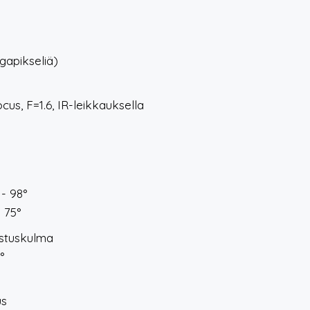
gapikseliä)
us, F=1.6, IR-leikkauksella
- 98°
- 75°
stuskulma
°
us