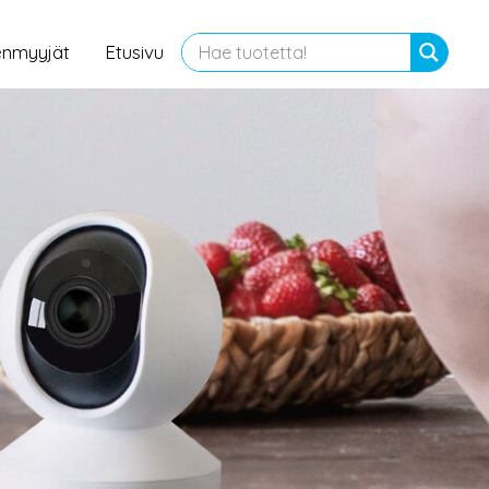
enmyyjät
Etusivu