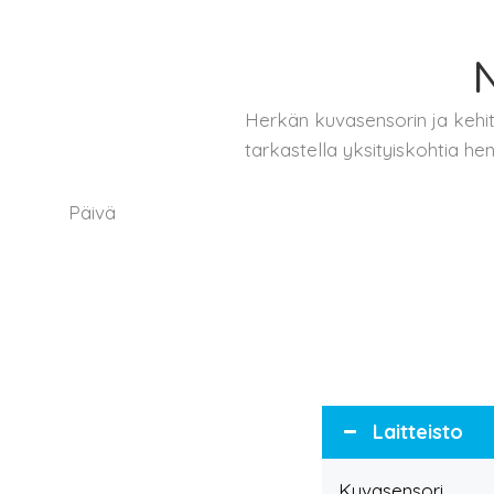
N
Herkän kuvasensorin ja kehitt
tarkastella yksityiskohtia hen
Päivä
Laitteisto
Kuvasensori