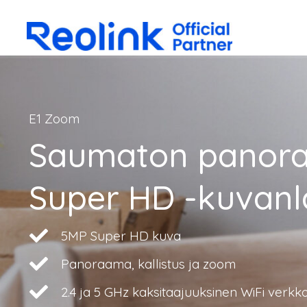
E1 Zoom
Saumaton panor
Super HD -kuvanl
5MP Super HD kuva
Panoraama, kallistus ja zoom
2.4 ja 5 GHz kaksitaajuuksinen WiFi verk