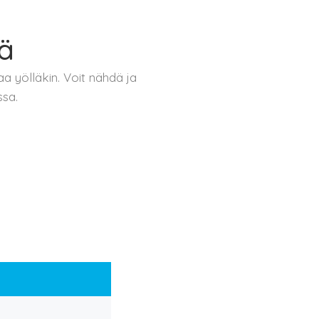
lä
a yölläkin. Voit nähdä ja
ssa.