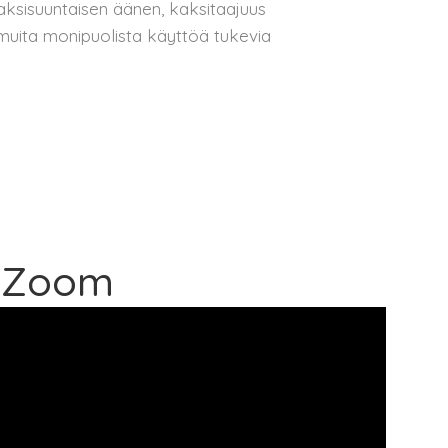
aksisuuntaisen äänen, kaksitaajuus
muita monipuolista käyttöä tukevia
E1 Zoom