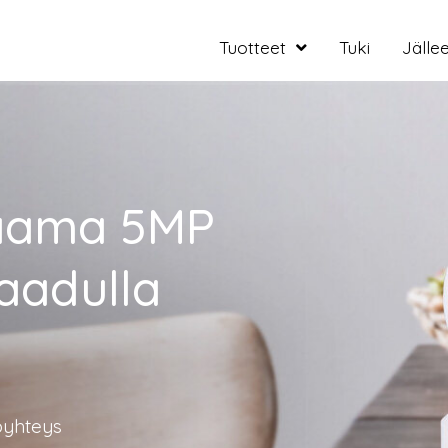
Tuotteet
Tuki
Jälle
aama 5MP
aadulla
koyhteys