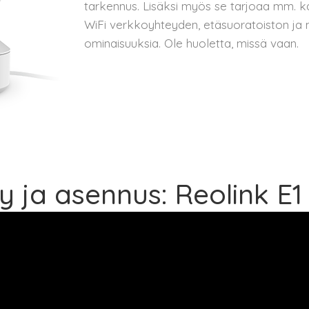
tarkennus. Lisäksi myös se tarjoaa mm. k
WiFi verkkoyhteyden, etäsuoratoiston ja 
ominaisuuksia. Ole huoletta, missä vaan.
ly ja asennus: Reolink 