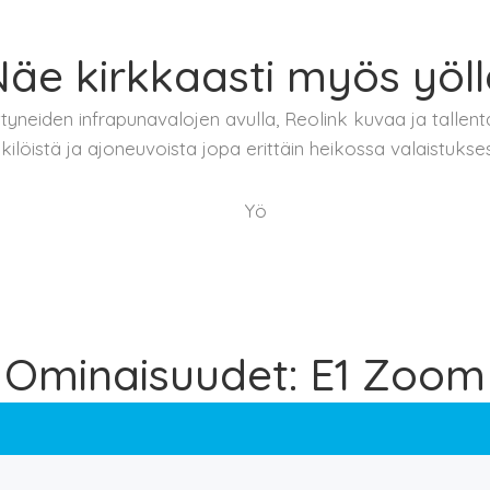
äe kirkkaasti myös yöl
yneiden infrapunavalojen avulla, Reolink kuvaa ja tallenta
kilöistä ja ajoneuvoista jopa erittäin heikossa valaistukse
Yö
Ominaisuudet: E1 Zoom