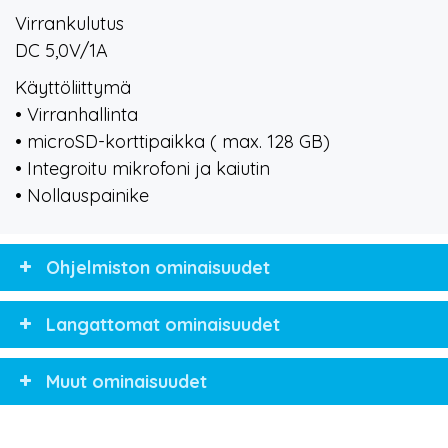
Virrankulutus
DC 5,0V/1A
Käyttöliittymä
• Virranhallinta
• microSD-korttipaikka ( max. 128 GB)
• Integroitu mikrofoni ja kaiutin
• Nollauspainike
Ohjelmiston ominaisuudet
Langattomat ominaisuudet
Muut ominaisuudet