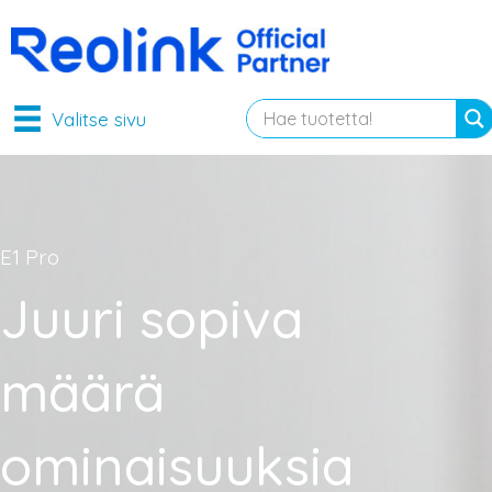
Valitse sivu
E1 Pro
Juuri sopiva
määrä
ominaisuuksia