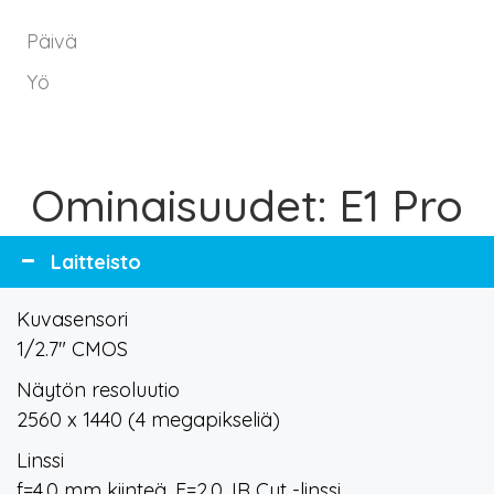
Päivä
Yö
Ominaisuudet: E1 Pro
Laitteisto
Kuvasensori
1/2.7" CMOS
Näytön resoluutio
2560 x 1440 (4 megapikseliä)
Linssi
f=4.0 mm kiinteä, F=2.0, IR Cut -linssi