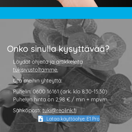
Onko sinulla kysyttävää?
Löydät ohjeita ja artikkeleita
tukisivustoltamme.
Ota meihin yhteyttä:
Puhelin: 0600 16161 (ark. klo 8:30-15:30)
Puhelun hinta on 2,98 € / min + mpvm.
Sähköposti:
tuki@reolink.fi
Lataa käyttöohje: E1 Pro