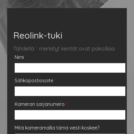
Reolink-tuki
Tähdellä
*
merkityt kentät ovat pakollisia
Nimi
*
Sähköpostiosoite
*
Kameran sarjanumero
*
Mitä kameramallia tämä viesti koskee?