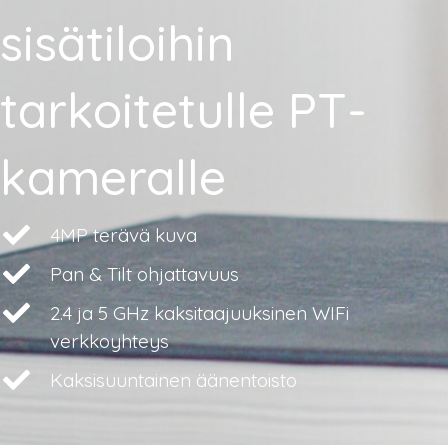
sisätiloihin
tarkoitetulle PT-
kameralle
4MP terävä kuva
Pan & Tilt ohjattavuus
2.4 ja 5 GHz kaksitaajuuksinen WIFi
verkkoyhteys
Kaksisuuntainen äänentoisto