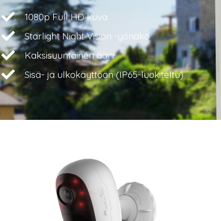
1080p Full HD kuva
Starlight Night Vision -yönäkö
Kaksisuuntainen ääni
Sisä- ja ulkokäyttöön (IP65-luokiteltu)