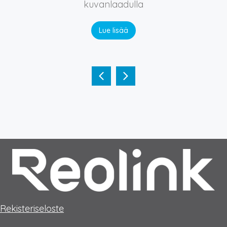
kuvanlaadulla
Lue lisää
Rekisteriseloste