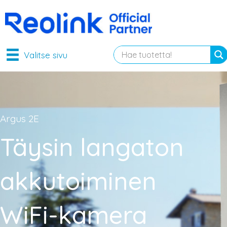
Valitse sivu
Argus 2E
Täysin langaton
akkutoiminen
WiFi-kamera