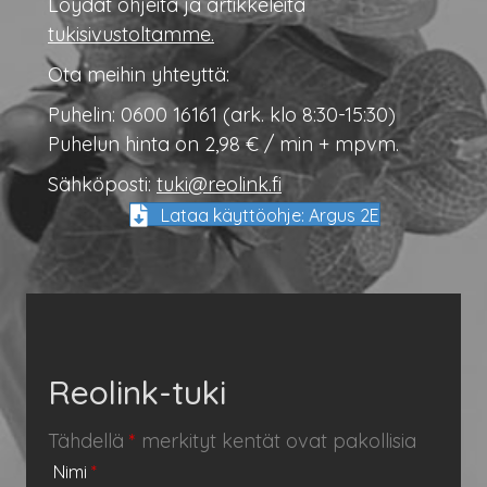
Löydät ohjeita ja artikkeleita
tukisivustoltamme.
Ota meihin yhteyttä:
Puhelin: 0600 16161 (ark. klo 8:30-15:30)
Puhelun hinta on 2,98 € / min + mpvm.
Sähköposti:
tuki@reolink.fi
Lataa käyttöohje: Argus 2E
Reolink-tuki
Tähdellä
*
merkityt kentät ovat pakollisia
Nimi
*