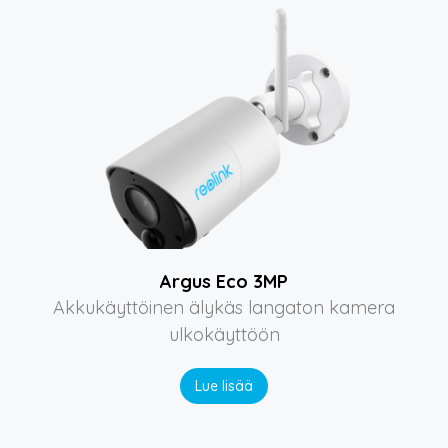
Argus Eco 3MP
Akkukäyttöinen älykäs langaton kamera
ulkokäyttöön
Lue lisää