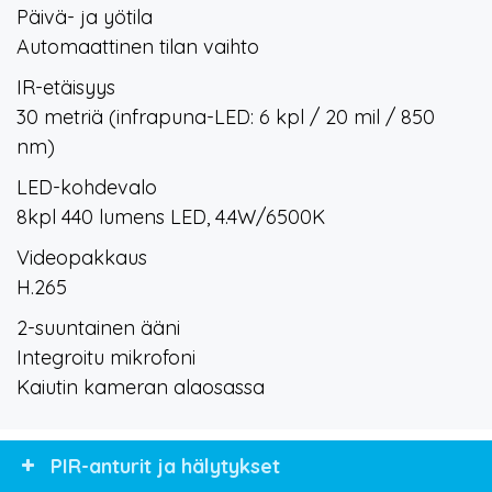
Päivä- ja yötila
Automaattinen tilan vaihto
IR-etäisyys
30 metriä (infrapuna-LED: 6 kpl / 20 mil / 850
nm)
LED-kohdevalo
8kpl 440 lumens LED, 4.4W/6500K
Videopakkaus
H.265
2-suuntainen ääni
Integroitu mikrofoni
Kaiutin kameran alaosassa
PIR-anturit ja hälytykset