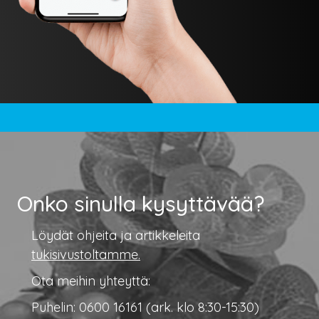
Onko sinulla kysyttävää?
Löydät ohjeita ja artikkeleita
tukisivustoltamme.
Ota meihin yhteyttä:
Puhelin: 0600 16161 (ark. klo 8:30-15:30)