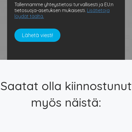
Tallennamme yhteystietosi turvallisesti ja EU:n
tietosuoja-asetuksen mukaisesti.
Lisätietoja
löydät täältä.
Saatat olla kiinnostunut
myös näistä: