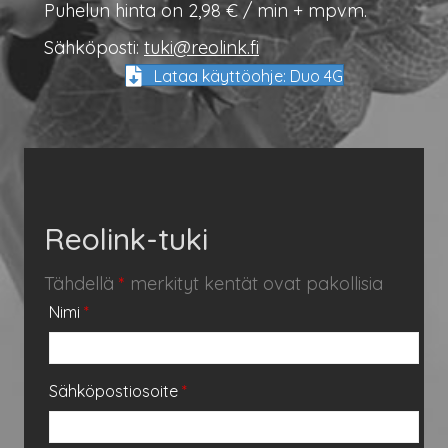
Puhelun hinta on 2,98 € / min + mpvm.
Sähköposti:
tuki@reolink.fi
Lataa käyttöohje: Duo 4G
Reolink-tuki
Tähdellä
*
merkityt kentät ovat pakollisia
Nimi
*
Sähköpostiosoite
*