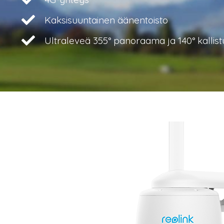
Kaksisuuntainen äänentoisto
Ultraleveä 355° panoraama ja 140° kallist