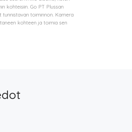
uihin kohteisiin. Go PT Plussan
vot tunnistavan toiminnon. Kamera
uttaneen kohteen ja toimia sen
edot