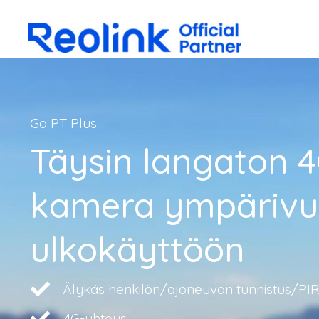
Go PT Plus
Täysin langaton 4
kamera ympärivu
ulkokäyttöön
Älykäs henkilön/ajoneuvon tunnistus/PIR-
4G-yhteys