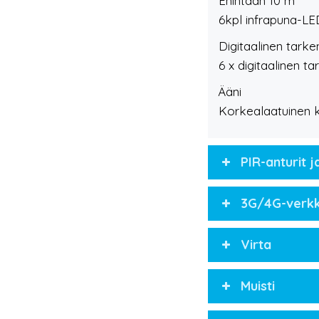
Enintään 10 m
6kpl infrapuna-LE
Digitaalinen tarke
6 x digitaalinen t
Ääni
Korkealaatuinen ka
PIR-anturit j
3G/4G-verk
Virta
Muisti