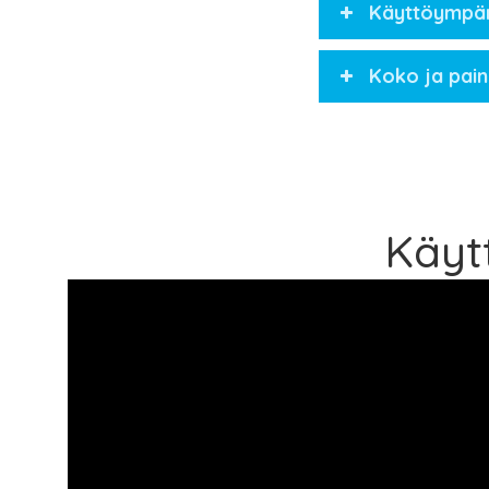
Käyttöympär
Koko ja pai
Käyt