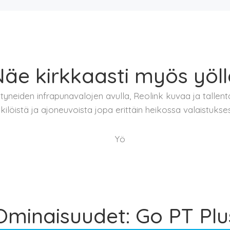
äe kirkkaasti myös yöl
yneiden infrapunavalojen avulla, Reolink kuvaa ja tallenta
kilöistä ja ajoneuvoista jopa erittäin heikossa valaistukse
Yö
Ominaisuudet: Go PT Plu