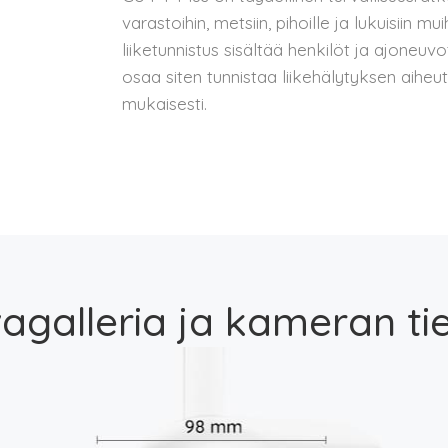
varastoihin, metsiin, pihoille ja lukuisiin m
liiketunnistus sisältää henkilöt ja ajoneu
osaa siten tunnistaa liikehälytyksen aihe
mukaisesti.
agalleria ja kameran ti