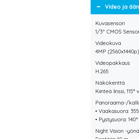
Video ja ään
Kuvasensori
1/3" CMOS Senso
Videokuva
4MP (2560x1440p)
Videopakkaus
H.265
Näkökenttä
Kiinteä linssi, 115° v
Panoraama-/kalli
• Vaakasuora: 355
• Pystysuora: 140°
Night Vision -yön