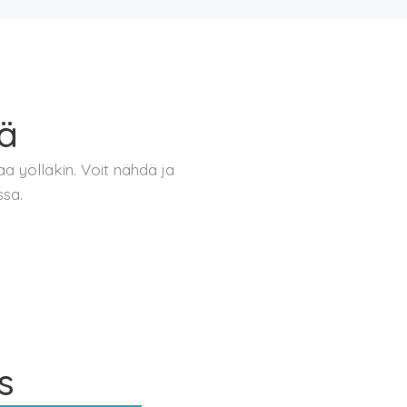
lä
a yölläkin. Voit nähdä ja
ssa.
s