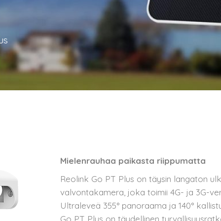
us
Mielenrauhaa paikasta riippumatta
Reolink Go PT Plus on täysin langaton ul
valvontakamera, joka toimii 4G- ja 3G-ver
Ultraleveä 355° panoraama ja 140° kallistu
Go PT Plus on täydellinen turvallisuusratk