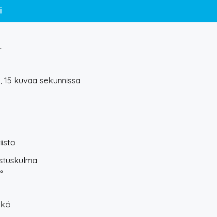
i
r
, 15 kuvaa sekunnissa
iisto
stuskulma
°
äkö