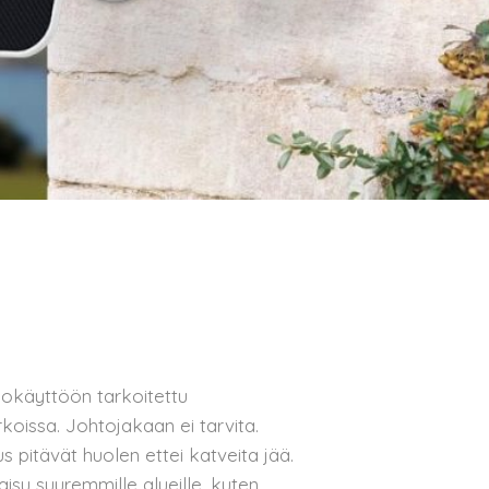
kokäyttöön tarkoitettu
koissa. Johtojakaan ei tarvita.
s pitävät huolen ettei katveita jää.
aisu suuremmille alueille, kuten