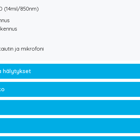
D (14mil/850nm)
nnus
arkennus
iutin ja mikrofoni
a hälytykset
ko