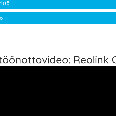
istö
no
töönottovideo: Reolink 