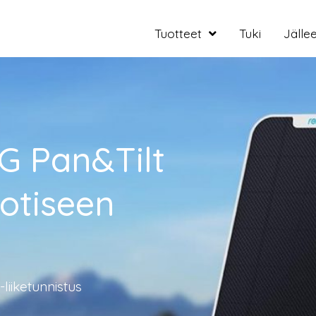
Tuotteet
Tuki
Jälle
G Pan&Tilt
otiseen
liiketunnistus