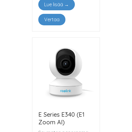
Lue lisää →
Vertaa
E Series E340 (E1
Zoom AI)