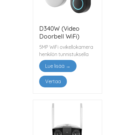
D340W (Video
Doorbell WiFi)
5MP WiFi ovikellokamera
henkilön tunnistuksella
Lue lisää →
Vertaa