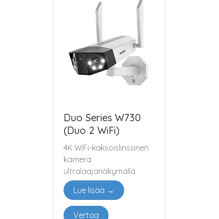
Duo Series W730
(Duo 2 WiFi)
4K WiFi-kaksoislinssinen
kamera
ultralaajanäkymällä
Lue lisää →
Vertaa