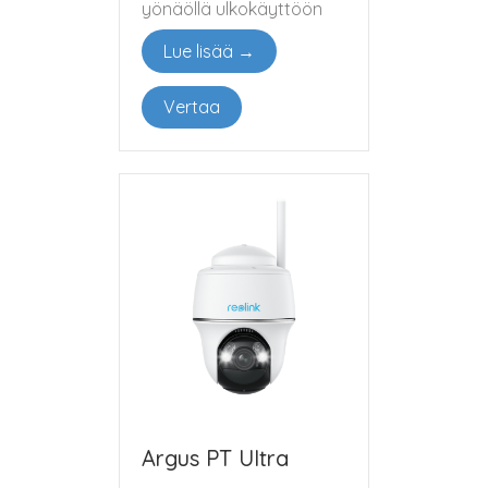
yönäöllä ulkokäyttöön
Lue lisää →
Vertaa
Argus PT Ultra