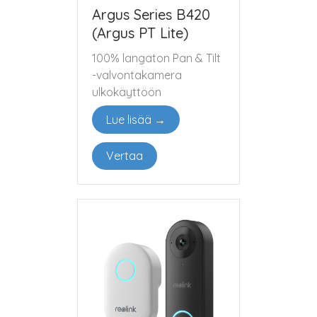
Argus Series B420
(Argus PT Lite)
100% langaton Pan & Tilt
-valvontakamera
ulkokäyttöön
Lue lisää →
Vertaa