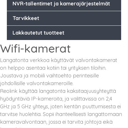
NVR-tallentimet ja kamerajärjestelmät
Tarvikkeet
Lakkautetut tuotteet
Wifi-kamerat
Langatonta verkkoa käyttävät valvontakamerat
on helppo asentaa kotiin tai yrityksen tiloihin.
Joustava ja mobiili vaihtoehto perinteisille
johdollisille valvontakameroille.
Reolink käyttää langatonta kaksitaajuusyhteyttä
hyödyntäviä IP-kameroita, ja valittavissa on 2,4
GHz ja 5 GHz yhteys, joten kentän puuttumisesta ei
tarvitse huolehtia. Sopii ihanteellisesti langattomaan
kameravalvontaan, jossa ei tarvita johtoja eikä