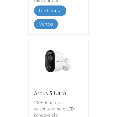
ulkokäyttöön
Lue lisää →
Vertaa
Argus 3 Ultra
100% langaton
valvontakamera LED-
kohdevalolla