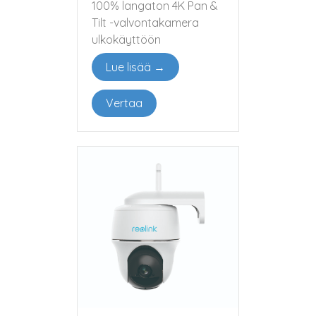
100% langaton 4K Pan &
Tilt -valvontakamera
ulkokäyttöön
Lue lisää →
Vertaa