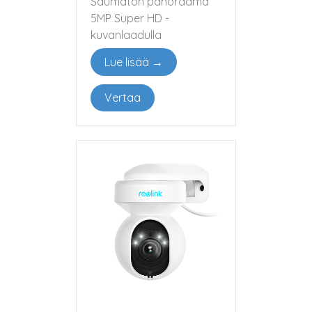
Saumaton panoraama
5MP Super HD -
kuvanlaadulla
Lue lisää →
Vertaa