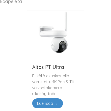
kaapeleita.
Altas PT Ultra
Pitkällä akunkestolla
varustettu 4K Pan & Tilt -
valvontakamera
ulkokäyttöön
Lue lisää →