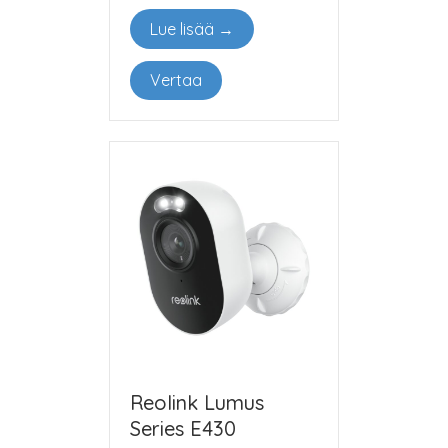
Lue lisää →
Vertaa
Reolink Lumus
Series E430