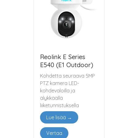
Reolink E Series
E540 (E1 Outdoor)
Kohdetta seuraava 5MP
PTZ kamera LED-
kohdevaloilla ja
älykkäällä
liiketunnistuksella
Lue lisää →
Vertaa