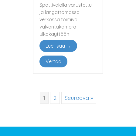
Spottivalolla varustettu
ja langattomassa
verkossa toimiva
valvontakamera
ulkokäyttöön
Lue lisää →
Vertaa
1
2
Seuraava »