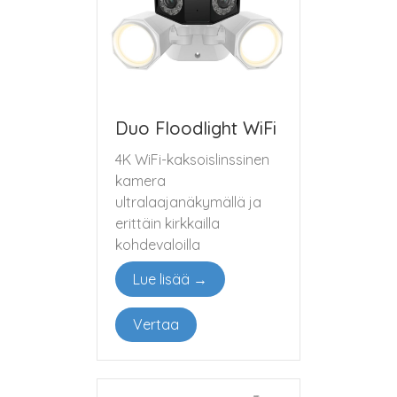
Duo Floodlight WiFi
4K WiFi-kaksoislinssinen
kamera
ultralaajanäkymällä ja
erittäin kirkkailla
kohdevaloilla
Lue lisää →
Vertaa