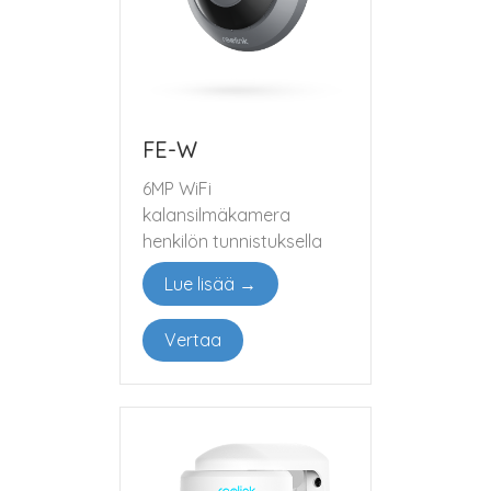
FE-W
6MP WiFi
kalansilmäkamera
henkilön tunnistuksella
Lue lisää →
Vertaa