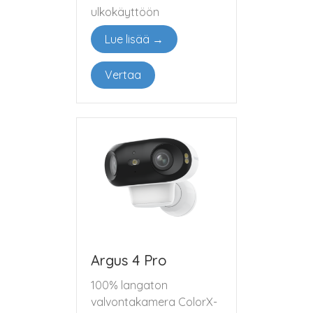
ulkokäyttöön
Lue lisää →
Vertaa
Argus 4 Pro
100% langaton
valvontakamera ColorX-