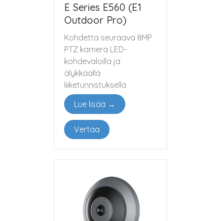
E Series E560 (E1
Outdoor Pro)
Kohdetta seuraava 8MP
PTZ kamera LED-
kohdevaloilla ja
älykkäällä
liiketunnistuksella
Lue lisää →
Vertaa