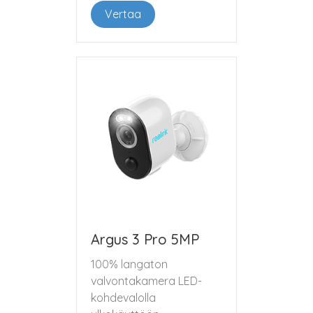
Vertaa
Argus 3 Pro 5MP
100% langaton
valvontakamera LED-
kohdevalolla