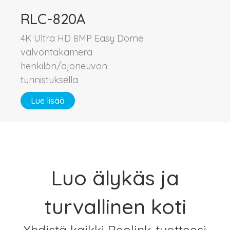
RLC-820A
4K Ultra HD 8MP Easy Dome
valvontakamera
henkilön/ajoneuvon
tunnistuksella
Lue lisää
Luo älykäs ja
turvallinen koti
Yhdistä kaikki Reolink-tuotteesi