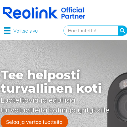
Valitse sivu
Tee helposti
turvallinen koti
Luotettavia ja edullisia
turvatuotteita kotiin ja yrityksille
Selaa ja vertaa tuotteita