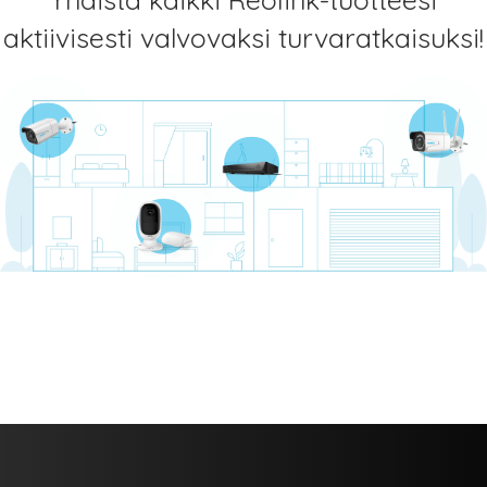
aktiivisesti valvovaksi turvaratkaisuksi!
vakamera- järjestelmät
Wifi-kamerat
PoE-kamerat & NVR-tallentimet
Akkukäyttöiset kamerat