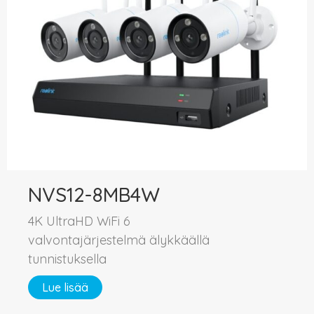
NVS12-8MB4W
4K UltraHD WiFi 6
valvontajärjestelmä älykkäällä
tunnistuksella
Lue lisää