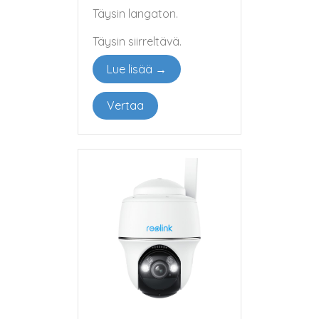
Täysin langaton.
Täysin siirreltävä.
Lue lisää →
Vertaa