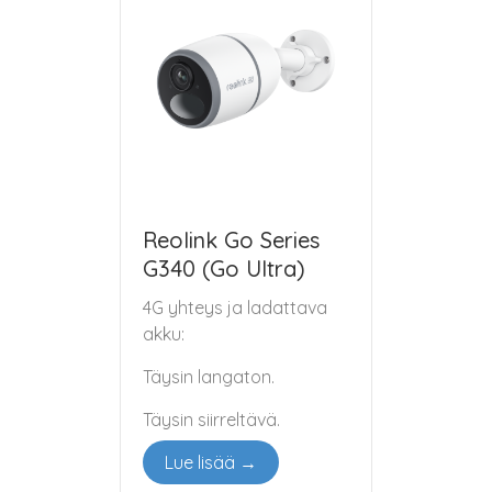
Reolink Go Series
G340 (Go Ultra)
4G yhteys ja ladattava
akku:
Täysin langaton.
Täysin siirreltävä.
Lue lisää →