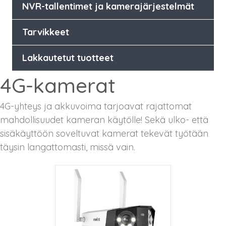
NVR-tallentimet ja kamerajärjestelmät
Tarvikkeet
Lakkautetut tuotteet
4G-kamerat
4G-yhteys ja akkuvoima tarjoavat rajattomat
mahdollisuudet kameran käytölle! Sekä ulko- että
sisäkäyttöön soveltuvat kamerat tekevät työtään
täysin langattomasti, missä vain.