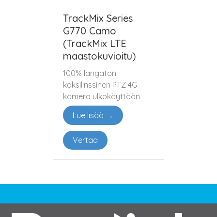
TrackMix Series
G770 Camo
(TrackMix LTE
maastokuvioitu)
100% langaton
kaksilinssinen PTZ 4G-
kamera ulkokäyttöön
Lue lisää →
Vertaa