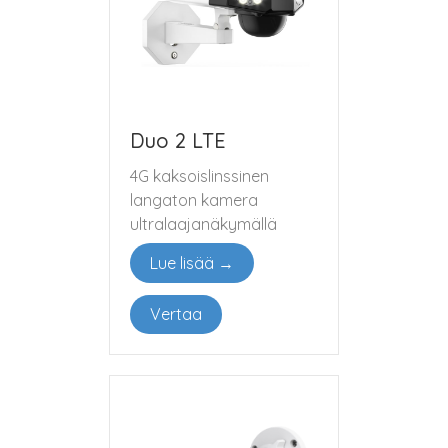
Duo 2 LTE
4G kaksoislinssinen
langaton kamera
ultralaajanäkymällä
Lue lisää →
Vertaa