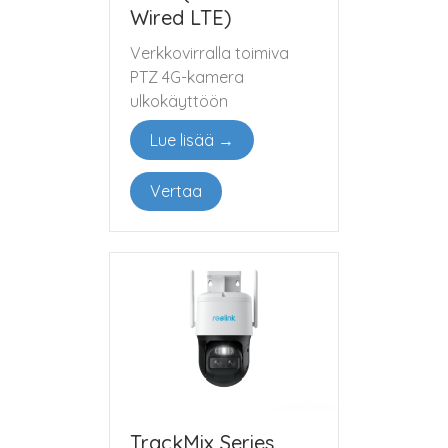
Wired LTE)
Verkkovirralla toimiva
PTZ 4G-kamera
ulkokäyttöön
Lue lisää →
Vertaa
TrackMix Series