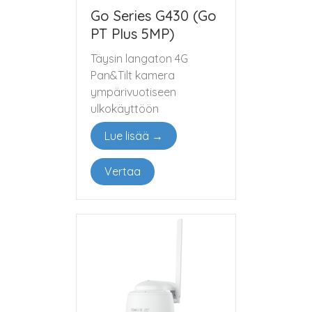
Go Series G430 (Go
PT Plus 5MP)
Täysin langaton 4G
Pan&Tilt kamera
ympärivuotiseen
ulkokäyttöön
Lue lisää →
Vertaa