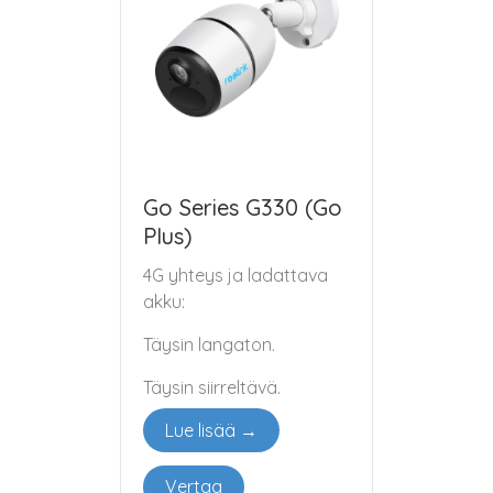
Go Series G330 (Go
Plus)
4G yhteys ja ladattava
akku:
Täysin langaton.
Täysin siirreltävä.
Lue lisää →
Vertaa