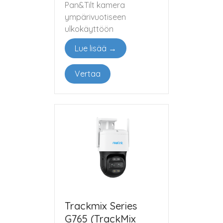
Pan&Tilt kamera
ympärivuotiseen
ulkokäyttöön
Lue lisää →
Vertaa
Trackmix Series
G765 (TrackMix