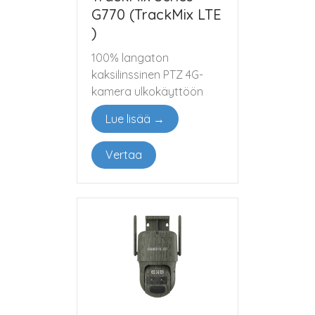
G770 (TrackMix LTE
)
100% langaton
kaksilinssinen PTZ 4G-
kamera ulkokäyttöön
Lue lisää →
Vertaa