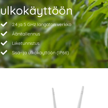
ulkokäyttöön
2.4 ja 5 GHz langaton verkko
Äänitallennus
Liiketunnistus
Sisä- ja ulkokäyttöön (IP66)