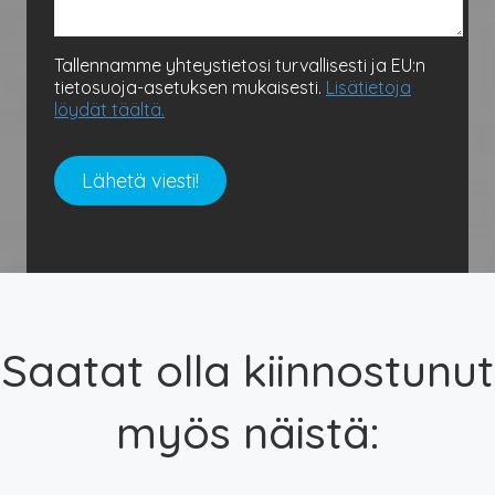
Tallennamme yhteystietosi turvallisesti ja EU:n
tietosuoja-asetuksen mukaisesti.
Lisätietoja
löydät täältä.
Saatat olla kiinnostunut
myös näistä: