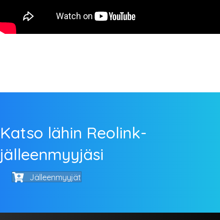
Katso lähin Reolink-
jälleenmyyjäsi
Jälleenmyyjät