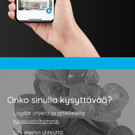
Onko sinulla kysyttävää?
Löydät ohjeita ja artikkeleita
tukisivustoltamme.
Ota meihin yhteyttä: