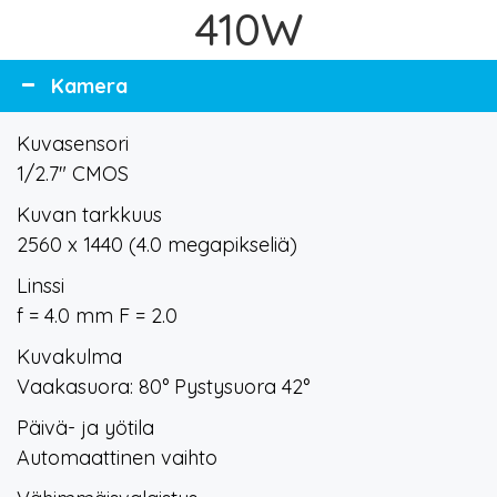
410W
Kamera
Kuvasensori
1/2.7" CMOS
Kuvan tarkkuus
2560 x 1440 (4.0 megapikseliä)
Linssi
f = 4.0 mm F = 2.0
Kuvakulma
Vaakasuora: 80° Pystysuora 42°
Päivä- ja yötila
Automaattinen vaihto