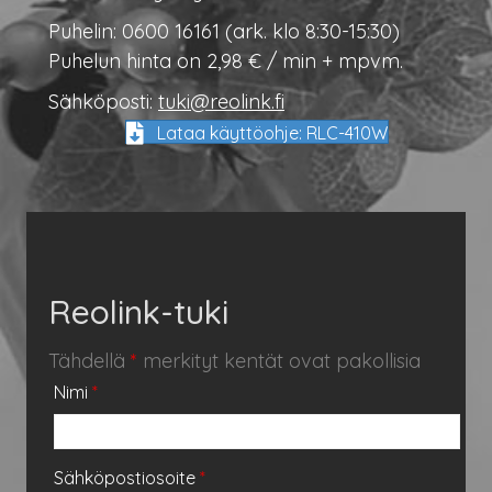
Puhelin: 0600 16161 (ark. klo 8:30-15:30)
Puhelun hinta on 2,98 € / min + mpvm.
Sähköposti:
tuki@reolink.fi
Lataa käyttöohje: RLC-410W
Reolink-tuki
Tähdellä
*
merkityt kentät ovat pakollisia
Nimi
*
Sähköpostiosoite
*