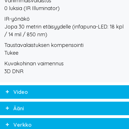
Vähimmäisvalaistus
0 luksia (IR Illuminator)
IR-yönäkö
Jopa 30 metrin etäisyydelle (infapuna-LED: 18 kpl
/ 14 mil / 850 nm)
Taustavalaistuksen kompensointi
Tukee
Kuvakohinan vaimennus
3D DNR
Video
Ääni
Verkko