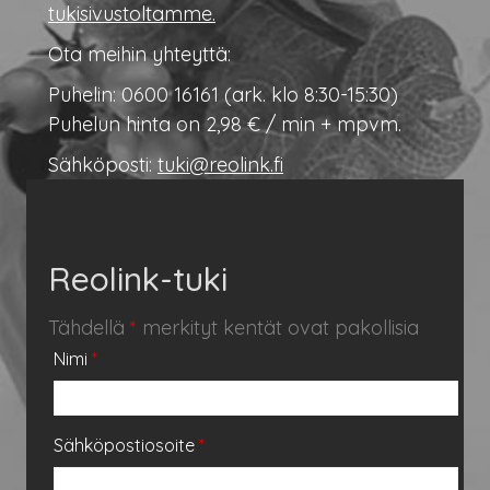
tukisivustoltamme.
Ota meihin yhteyttä:
Puhelin: 0600 16161 (ark. klo 8:30-15:30)
Puhelun hinta on 2,98 € / min + mpvm.
Sähköposti:
tuki@reolink.fi
Reolink-tuki
Tähdellä
*
merkityt kentät ovat pakollisia
Nimi
*
Sähköpostiosoite
*