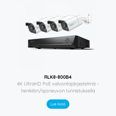
RLK8-800B4
4K UltraHD PoE valvontajärjestelmä –
henkilön/ajoneuvon tunnistuksella
Lue lisää