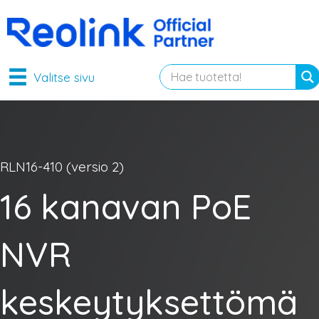
Valitse sivu
RLN16-410 (versio 2)
16 kanavan PoE
NVR
keskeytyksettömä