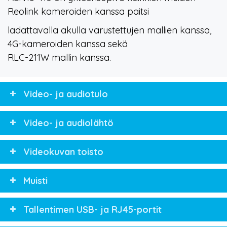
Reolink kameroiden kanssa paitsi
ladattavalla akulla varustettujen mallien kanssa,
4G-kameroiden kanssa sekä
RLC-211W mallin kanssa.
Video- ja audiotulo
Video- ja audiolähtö
Videokuvan toisto
Muisti
Tallentimen USB- ja RJ45-portit