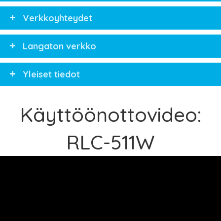
Verkkoyhteydet
Langaton verkko
Yleiset tiedot
Käyttöönottovideo:
RLC-511W