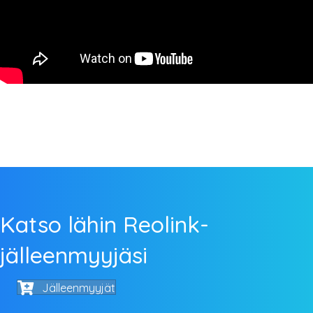
Katso lähin Reolink-
jälleenmyyjäsi
Jälleenmyyjät