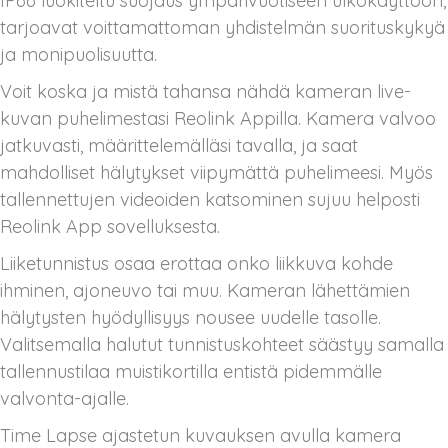
IP66 luokiteltu suojaus ympärivuotiseen ulkokäyttöön,
tarjoavat voittamattoman yhdistelmän suorituskykyä
ja monipuolisuutta.
Voit koska ja mistä tahansa nähdä kameran live-
kuvan puhelimestasi Reolink Appilla. Kamera valvoo
jatkuvasti, määrittelemälläsi tavalla, ja saat
mahdolliset hälytykset viipymättä puhelimeesi. Myös
tallennettujen videoiden katsominen sujuu helposti
Reolink App sovelluksesta.
Liiketunnistus osaa erottaa onko liikkuva kohde
ihminen, ajoneuvo tai muu. Kameran lähettämien
hälytysten hyödyllisyys nousee uudelle tasolle.
Valitsemalla halutut tunnistuskohteet säästyy samalla
tallennustilaa muistikortilla entistä pidemmälle
valvonta-ajalle.
Time Lapse ajastetun kuvauksen avulla kamera