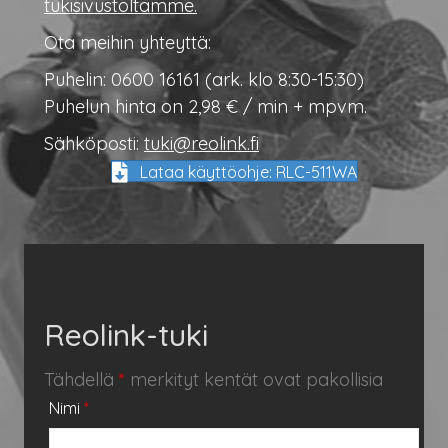
tukisivustoltamme.
Ota meihin yhteyttä:
Puhelin: 0600 16161 (ark. klo 8:30-15:30)
Puhelun hinta on 2,98 € / min + mpvm.
Sähköposti:
tuki@reolink.fi
Lataa käyttöohje: RLC-511WA
Reolink-tuki
Tähdellä
*
merkityt kentät ovat pakollisia
Nimi
*