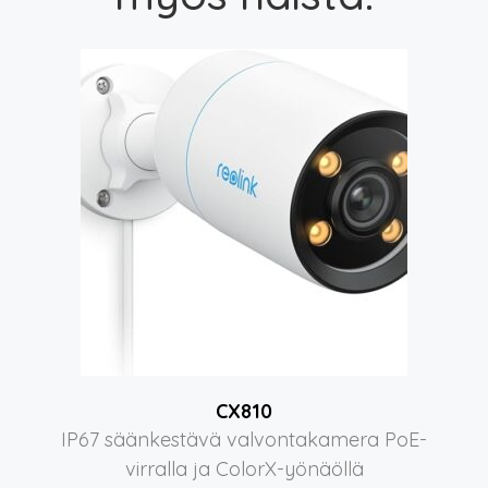
CX810
IP67 säänkestävä valvontakamera PoE-
virralla ja ColorX-yönäöllä