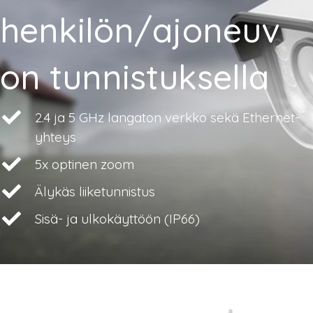
henkilön/ajoneuv
on tunnistuksella
2.4 ja 5 GHz langaton verkko sekä Ethernet-
yhteys
5x optinen zoom
Älykäs liiketunnistus
Sisä- ja ulkokäyttöön (IP66)