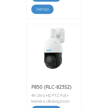
Vertaa
P850 (RLC-823S2)
4K Ultra HD PTZ PoE+
kamera ulkokäyttöön