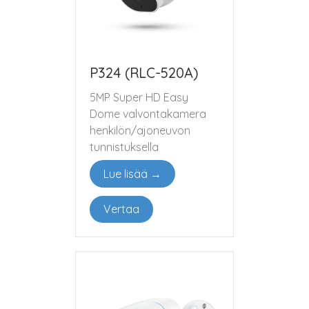
P324 (RLC-520A)
5MP Super HD Easy
Dome valvontakamera
henkilön/ajoneuvon
tunnistuksella
Lue lisää →
Vertaa