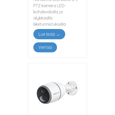
PTZ kamera LED-
kohdevaloilla ja
älykkäällä
liiketunnistuksella
Lue lisää →
Vertaa