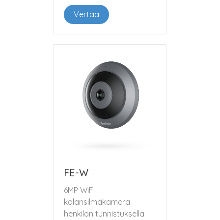
Vertaa
FE-W
6MP WiFi
kalansilmäkamera
henkilön tunnistuksella