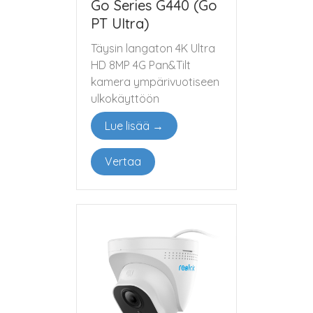
Go Series G440 (Go
PT Ultra)
Täysin langaton 4K Ultra
HD 8MP 4G Pan&Tilt
kamera ympärivuotiseen
ulkokäyttöön
Lue lisää →
Vertaa