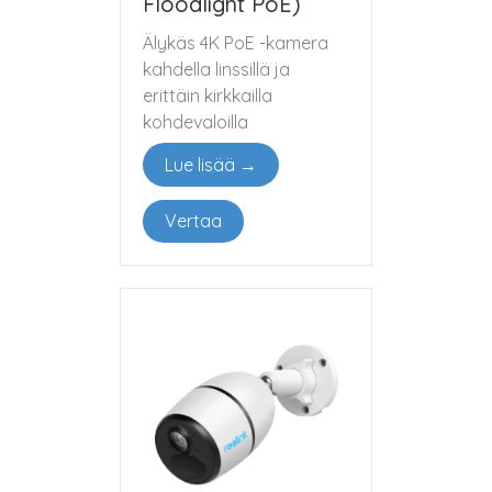
Floodlight PoE)
Älykäs 4K PoE -kamera
kahdella linssillä ja
erittäin kirkkailla
kohdevaloilla
Lue lisää →
Vertaa