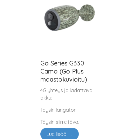
Go Series G330
Camo (Go Plus
maastokuvioitu)
4G yhteys ja ladattava
akku:
Täysin langaton.
Täysin siirreltävä.
Lue lisää →