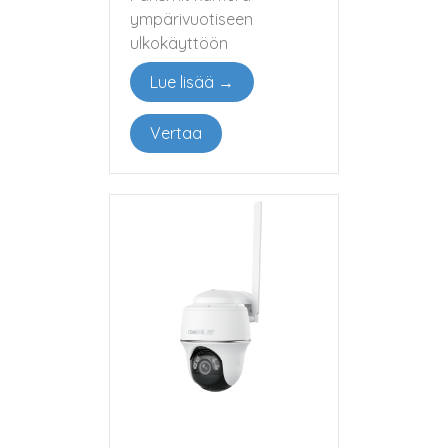
ympärivuotiseen
ulkokäyttöön
Lue lisää →
Vertaa