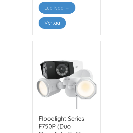
Lue lisää →
Vertaa
Floodlight Series
F750P (Duo