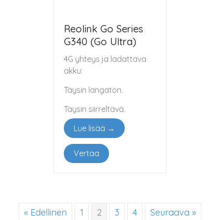
Reolink Go Series
G340 (Go Ultra)
4G yhteys ja ladattava
akku:
Täysin langaton.
Täysin siirreltävä.
Lue lisää →
Vertaa
« Edellinen
1
2
3
4
Seuraava »