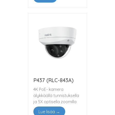
P437 (RLC-843A)
4K PoE- kamera
älykkäällä tunnistuksella
ja 5X optisella zoomilla
Lue lisää →