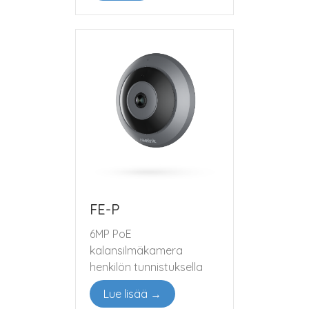
FE-P
6MP PoE
kalansilmäkamera
henkilön tunnistuksella
Lue lisää →