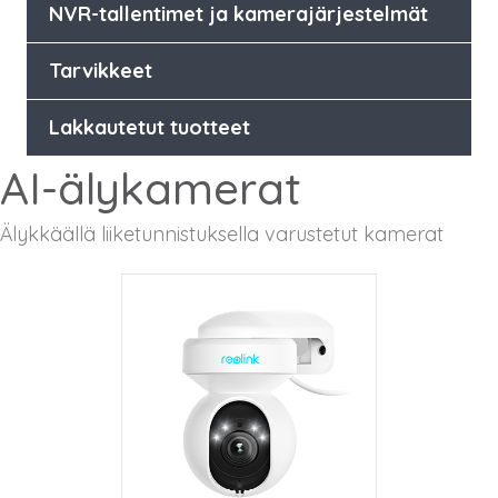
NVR-tallentimet ja kamerajärjestelmät
Tarvikkeet
Lakkautetut tuotteet
AI-älykamerat
Älykkäällä liiketunnistuksella varustetut kamerat