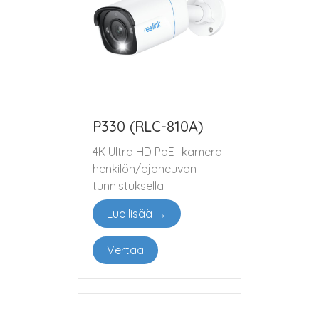
P330 (RLC-810A)
4K Ultra HD PoE -kamera
henkilön/ajoneuvon
tunnistuksella
Lue lisää →
Vertaa