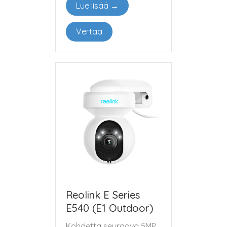
Lue lisää →
Vertaa
Reolink E Series
E540 (E1 Outdoor)
Kohdetta seuraava 5MP