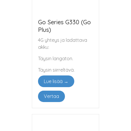
Go Series G330 (Go
Plus)
4G yhteys ja ladattava
akku:
Täysin langaton.
Täysin siirreltävä.
Lue lisää →
Vertaa