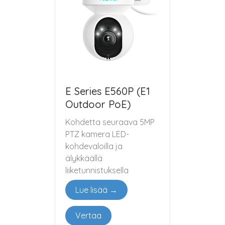
E Series E560P (E1
Outdoor PoE)
Kohdetta seuraava 5MP
PTZ kamera LED-
kohdevaloilla ja
älykkäällä
liiketunnistuksella
Lue lisää →
Vertaa