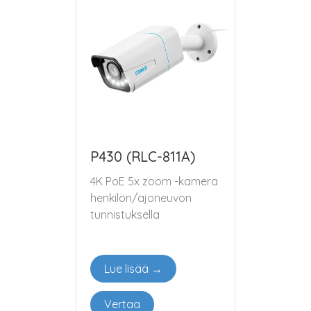
P430 (RLC-811A)
4K PoE 5x zoom -kamera
henkilön/ajoneuvon
tunnistuksella
Lue lisää →
Vertaa