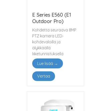
E Series E560 (E1
Outdoor Pro)
Kohdetta seuraava 8MP
PTZ kamera LED-
kohdevaloilla ja
älykkäällä
liiketunnistuksella
Lue lisää →
Vertaa