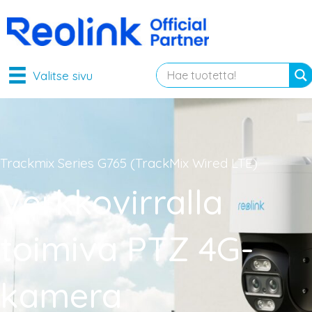
Valitse sivu
Trackmix Series G765 (TrackMix Wired LTE)
Verkkovirralla
toimiva PTZ 4G-
kamera