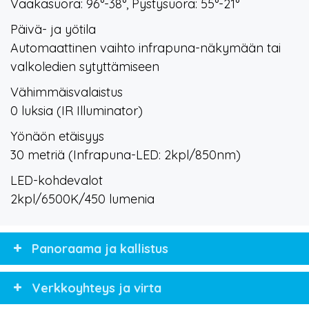
Vaakasuora: 96°-38°, Pystysuora: 55°-21°
Päivä- ja yötila
Automaattinen vaihto infrapuna-näkymään tai
valkoledien sytyttämiseen
Vähimmäisvalaistus
0 luksia (IR Illuminator)
Yönäön etäisyys
30 metriä (Infrapuna-LED: 2kpl/850nm)
LED-kohdevalot
2kpl/6500K/450 lumenia
Panoraama ja kallistus
Verkkoyhteys ja virta