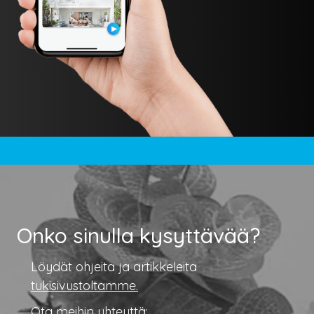
Onko sinulla kysyttävää?
Löydät ohjeita ja artikkeleita
tukisivustoltamme.
Ota meihin yhteyttä: