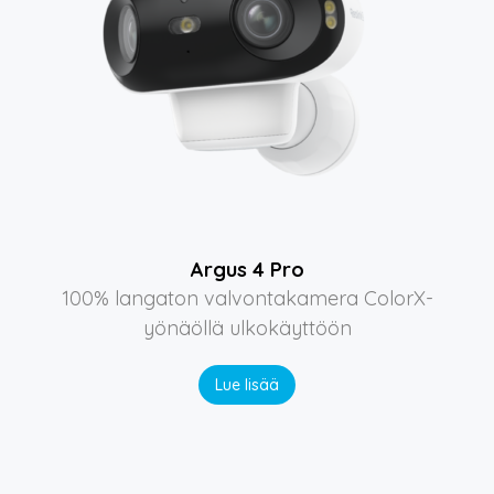
Argus 4 Pro
100% langaton valvontakamera ColorX-
yönäöllä ulkokäyttöön
Lue lisää