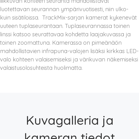
liikkuvan kohteen seuranta mahdollistavat
luotettavan seurannan ympärivuotisesti, niin ulko-
kuin sisätiloissa. TrackMix-sarjan kamerat kykenevät
uuteen tuplaseurantaan. Tuplaseurannassa toinen
linssi katsoo seurattavaa kohdetta laajakuvassa ja
toinen zoomattuna. Kamerassa on pimeänäön
mahdollistavien infrapuna-valojen lisäksi kirkkas LED-
valo kohteen valaisemiseksi ja värikuvan näkemiseksi
valaistusolosuhteista huolimatta.
Kuvagalleria ja
kameran tiedot