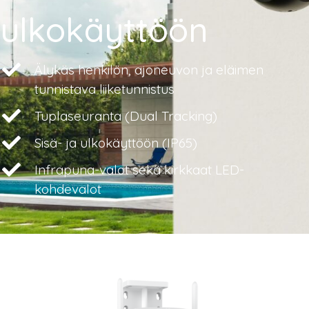
ulkokäyttöön
Älykäs henkilön, ajoneuvon ja eläimen
tunnistava liiketunnistus
Tuplaseuranta (Dual Tracking)
Sisä- ja ulkokäyttöön (IP65)
Infrapuna-valot sekä kirkkaat LED-
kohdevalot