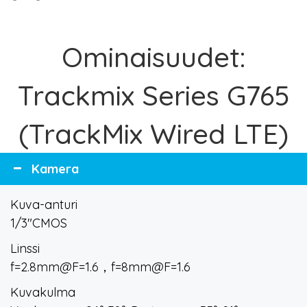
Ominaisuudet:
Trackmix Series G765
(TrackMix Wired LTE)
Kamera
Kuva-anturi
1/3"CMOS
Linssi
f=2.8mm@F=1.6，f=8mm@F=1.6
Kuvakulma