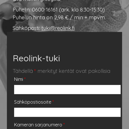
Puhelin: 0600 16161 (ark. klo 8:30-15:30)
Puhelun hinta on 2,98 € / min + mpvm.
Sähköposti:
tuki@reolink.fi
Reolink-tuki
Tähdellä
*
merkityt kentät ovat pakollisia
Nimi
*
Sähköpostiosoite
*
Kameran sarjanumero
*