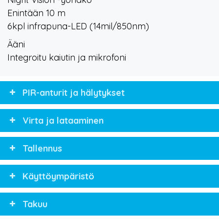
Enintään 10 m
6kpl infrapuna-LED (14mil/850nm)
Ääni
Integroitu kaiutin ja mikrofoni
PIR-anturit ja hälytykset
Virta ja lataaminen
Tallennus
Käyttöympäristö
Takuu