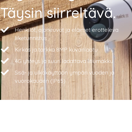
Täysin siirreltävä.
Henkilöt, ajoneuvot ja eläimet erotteleva
liiketunnistus
Kirkas ja tarkka 8MP kuvanlaatu
4G yhteys ja suuri ladattava litiumakku
Sisä- ja ulkokäyttöön ympäri vuoden ja
vuorokauden (IP65)