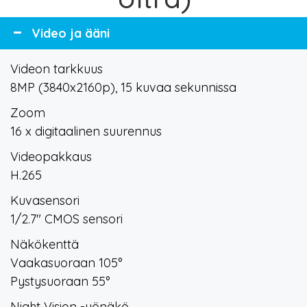
Video ja ääni
Videon tarkkuus
8MP (3840x2160p), 15 kuvaa sekunnissa
Zoom
16 x digitaalinen suurennus
Videopakkaus
H.265
Kuvasensori
1/2.7" CMOS sensori
Näkökenttä
Vaakasuoraan 105°
Pystysuoraan 55°
Night Vision -yönäkö