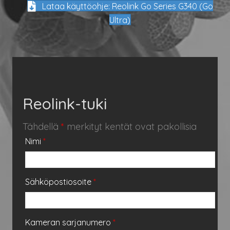
Lataa käyttöohje: Reolink Go Series G340 (Go
Ultra)
Reolink-tuki
Tähdellä
*
merkityt kentät ovat pakollisia
Nimi
*
Sähköpostiosoite
*
Kameran sarjanumero
*