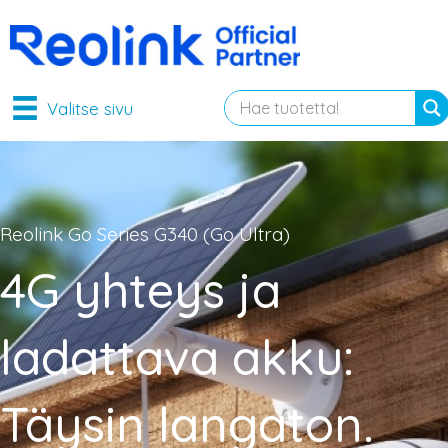
Valitse sivu
Reolink Go Series G340 (Go Ultra)
4G yhteys ja
ladattava akku:
Täysin langaton.