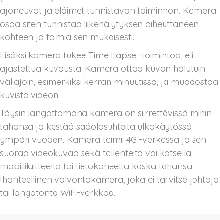
ajoneuvot ja eläimet tunnistavan toiminnon. Kamera
osaa siten tunnistaa liikehälytyksen aiheuttaneen
kohteen ja toimia sen mukaisesti.
Lisäksi kamera tukee Time Lapse -toimintoa, eli
ajastettua kuvausta. Kamera ottaa kuvan halutuin
väliajoin, esimerkiksi kerran minuutissa, ja muodostaa
kuvista videon.
Täysin langattomana kamera on siirrettävissä mihin
tahansa ja kestää sääolosuhteita ulkokäytössä
ympäri vuoden. Kamera toimii 4G -verkossa ja sen
suoraa videokuvaa sekä tallenteita voi katsella
mobiililaitteelta tai tietokoneelta koska tahansa.
Ihanteellinen valvontakamera, joka ei tarvitse johtoja
tai langatonta WiFi-verkkoa.