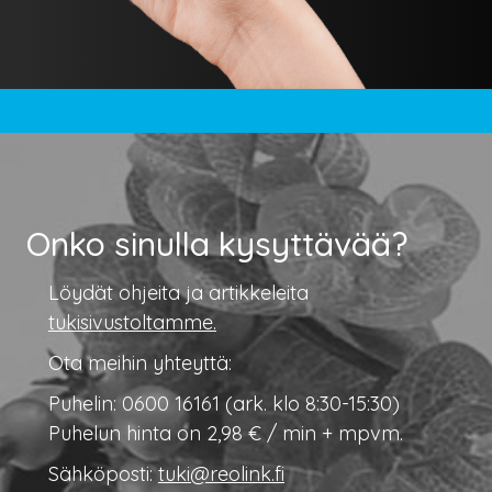
Onko sinulla kysyttävää?
Löydät ohjeita ja artikkeleita
tukisivustoltamme.
Ota meihin yhteyttä:
Puhelin: 0600 16161 (ark. klo 8:30-15:30)
Puhelun hinta on 2,98 € / min + mpvm.
Sähköposti:
tuki@reolink.fi