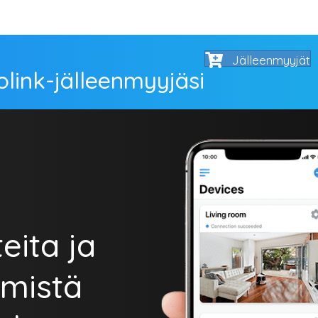
Jälleenmyyjät
olink-jälleenmyyjäsi
eita ja
 mistä