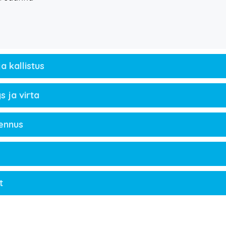
 kallistus
 ja virta
lennus
t