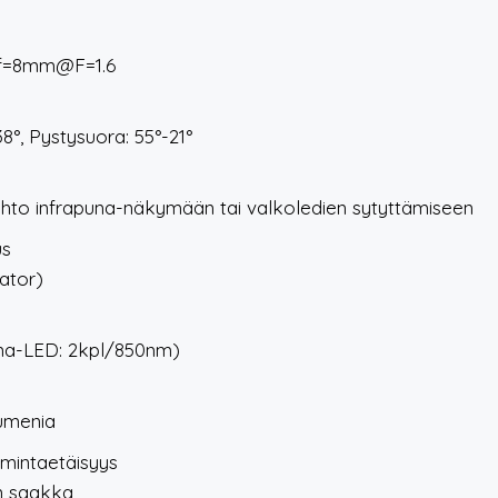
f=8mm@F=1.6
8°, Pystysuora: 55°-21°
hto infrapuna-näkymään tai valkoledien sytyttämiseen
us
nator)
una-LED: 2kpl/850nm)
umenia
imintaetäisyys
in saakka