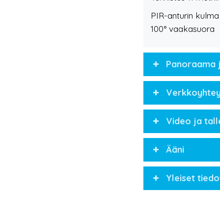
PIR-anturin kulma
100° vaakasuora
Panoraama ja
Verkkoyhteys
Video ja tal
Ääni
Yleiset tiedo