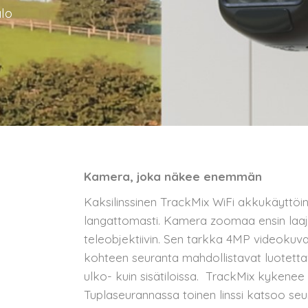
alo
Kamera, joka näkee enemmän
Kaksilinssinen TrackMix WiFi akkukäyttöin
langattomasti. Kamera zoomaa ensin laaja
teleobjektiivin. Sen tarkka 4MP videokuva
kohteen seuranta mahdollistavat luotettav
ulko- kuin sisätiloissa. TrackMix kykenee
Tuplaseurannassa toinen linssi katsoo se