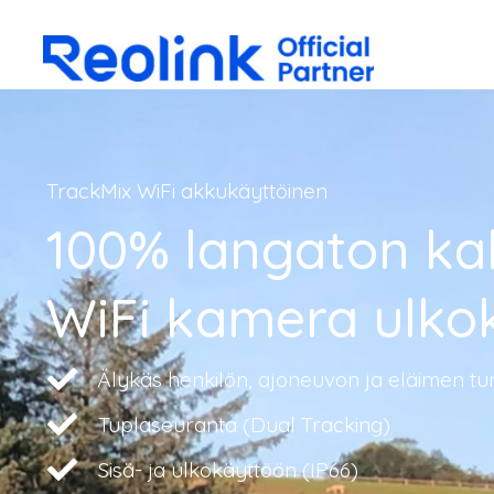
TrackMix WiFi akkukäyttöinen
100% langaton kak
WiFi kamera ulko
Älykäs henkilön, ajoneuvon ja eläimen tun
Tuplaseuranta (Dual Tracking)
Sisä- ja ulkokäyttöön (IP66)