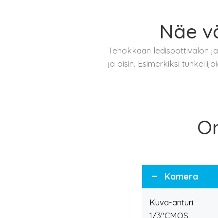
Näe vä
Tehokkaan ledispottivalon ja
ja öisin. Esimerkiksi tunkeil
Om
Kamera
Kuva-anturi
1/3"CMOS