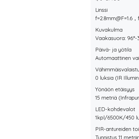
Linssi
f=2.8mm@F=1.6，
Kuvakulma
Vaakasuora: 96°-3
Päivä- ja yötila
Automaattinen vai
Vähimmäisvalaist
0 luksia (IR Illumi
Yönäön etäisyys
15 metriä (Infrap
LED-kohdevalot
1kpl/6500K/450 l
PIR-antureiden to
Tunnistus 11 metri