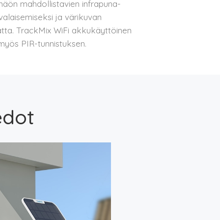
äön mahdollistavien infrapuna-
valaisemiseksi ja värikuvan
atta. TrackMix WiFi akkukäyttöinen
 myös PIR-tunnistuksen.
edot