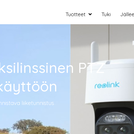
Tuotteet
Tuki
Jälle
silinssinen PTZ
käyttöön
nistava liiketunnistus