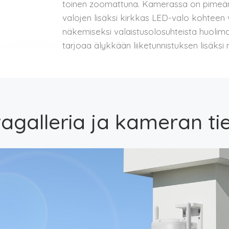
toinen zoomattuna. Kamerassa on pimeän
valojen lisäksi kirkkas LED-valo kohteen 
näkemiseksi valaistusolosuhteista huolim
tarjoaa älykkään liiketunnistuksen lisäksi
agalleria ja kameran ti