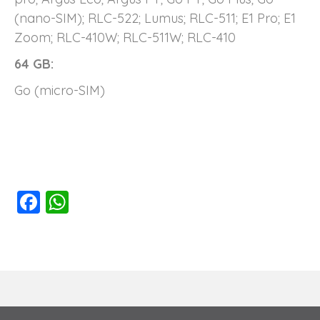
(nano-SIM); RLC-522; Lumus; RLC-511; E1 Pro; E1
Zoom; RLC-410W; RLC-511W; RLC-410
64 GB:
Go (micro-SIM)
F
W
a
h
c
at
e
s
b
A
o
p