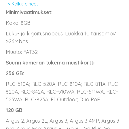
< Kaikki aiheet
Minimivaatimukset:
Koko: 8GB
Luku- ja kirjoitusnopeus: Luokka 10 tai isompi/
≥26Mbps
Muoto: FAT32
Suurin kameran tukema muistikortti
256 GB:
RLC-510A; RLC-520A; RLC-810A; RLC-811A; RLC-
820A; RLC-842A; RLC-510WA; RLC-511WA; RLC-
523WA; RLC-823A; E1 Outdoor; Duo PoE
128 GB:
Argus 2; Argus 2E; Argus 3; Argus 3 4MP; Argus 3
pro; Argus Eco; Argus PT; Go PT; Go Plus; Go