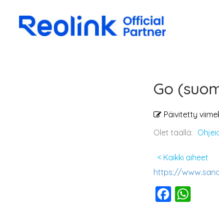
Go (suom
Päivitetty viime
Olet täällä:
Ohjei
< Kaikki aiheet
https://www.san
F
W
a
h