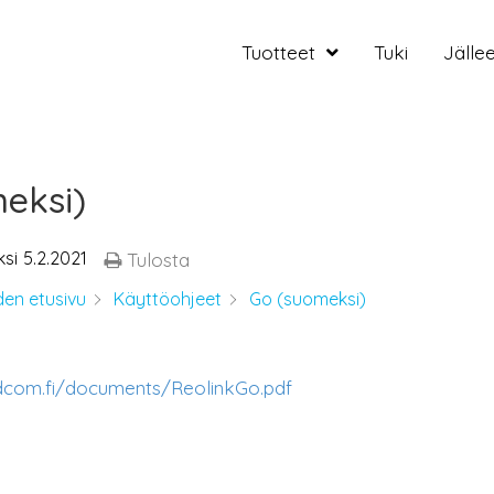
Tuotteet
Tuki
Jälle
eksi)
ksi
5.2.2021
Tulosta
den etusivu
Käyttöohjeet
Go (suomeksi)
dcom.fi/documents/ReolinkGo.pdf