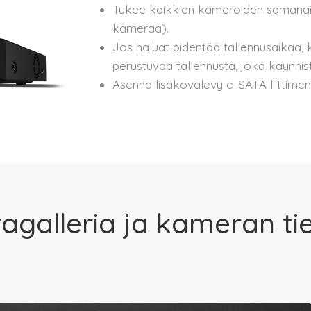
Tukee kaikkien kameroiden samanaika
kameraa).
Jos haluat pidentää tallennusaikaa, 
perustuvaa tallennusta, joka käynnisty
Asenna lisäkovalevy e-SATA liittimen
agalleria ja kameran ti