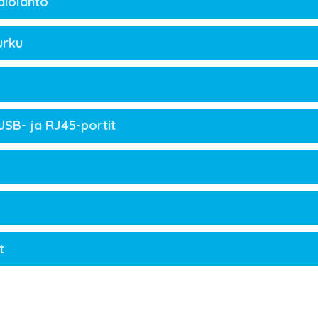
diolähtö
urku
USB- ja RJ45-portit
t