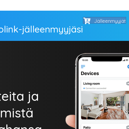
Jälleenmyyjät
olink-jälleenmyyjäsi
eita ja
 mistä