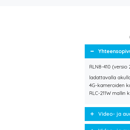
Yhteensopiv
RLN8-410 (versio 
ladattavalla akull
4G-kameroiden k
RLC-211W mallin k
Video- ja au