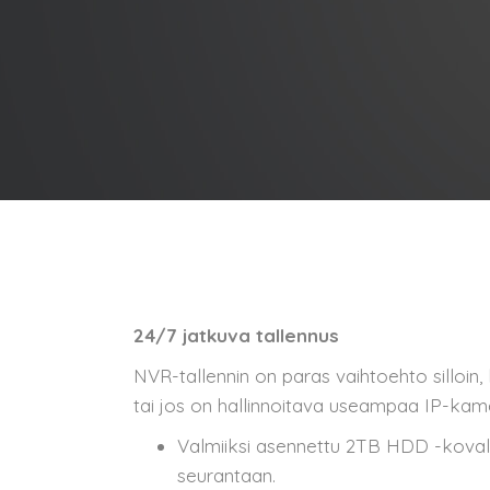
24/7 jatkuva tallennus
NVR-tallennin on paras vaihtoehto silloin
tai jos on hallinnoitava useampaa IP-kam
Valmiiksi asennettu 2TB HDD -koval
seurantaan.