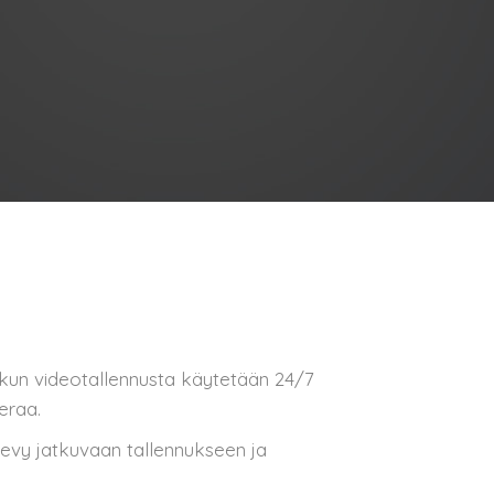
, kun videotallennusta käytetään 24/7
eraa.
evy jatkuvaan tallennukseen ja