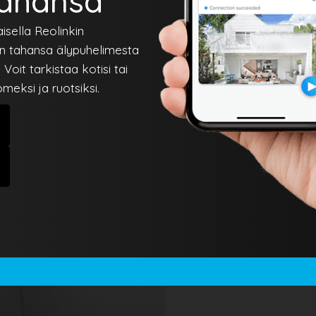
tahansa
isella Reolinkin
oin tahansa älypuhelimesta
Voit tarkistaa kotisi tai
omeksi ja ruotsiksi.