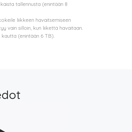
ista tallennusta (enintään 8
kokeile liikkeen havaitsemiseen
y vain silloin, kun liikettä havaitaan.
 kautta (enintään 6 TB).
edot