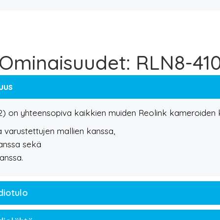
Ominaisuudet: RLN8-41
uus
2) on yhteensopiva kaikkien muiden Reolink kameroiden k
a varustettujen mallien kanssa,
anssa sekä
anssa.
diotulo