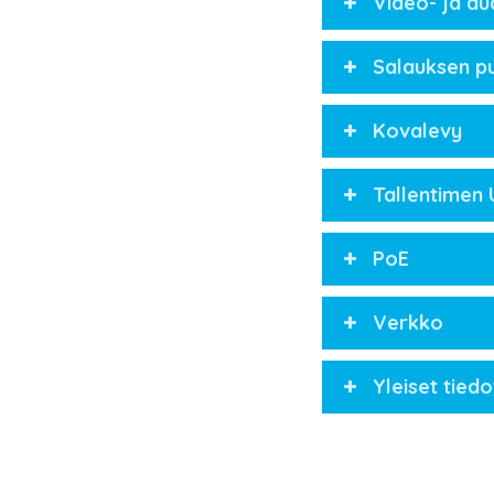
Video- ja au
Salauksen p
Kovalevy
Tallentimen 
PoE
Verkko
Yleiset tiedo