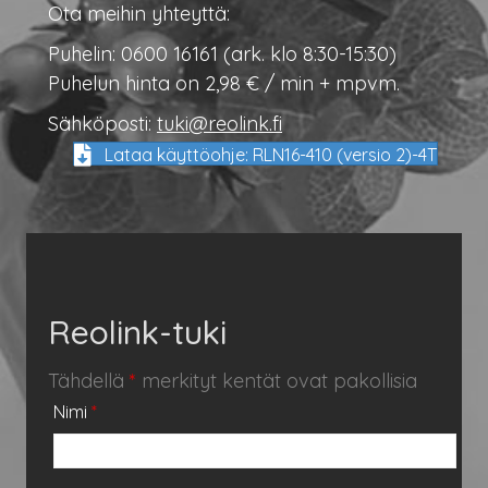
Ota meihin yhteyttä:
Puhelin: 0600 16161 (ark. klo 8:30-15:30)
Puhelun hinta on 2,98 € / min + mpvm.
Sähköposti:
tuki@reolink.fi
Lataa käyttöohje: RLN16-410 (versio 2)-4T
Reolink-tuki
Tähdellä
*
merkityt kentät ovat pakollisia
Nimi
*