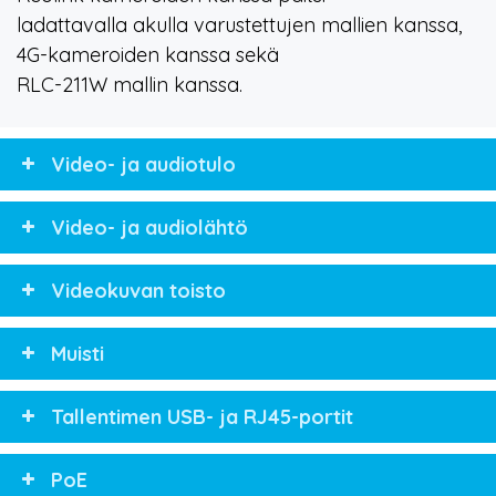
ladattavalla akulla varustettujen mallien kanssa,
4G-kameroiden kanssa sekä
RLC-211W mallin kanssa.
Video- ja audiotulo
Video- ja audiolähtö
Videokuvan toisto
Muisti
Tallentimen USB- ja RJ45-portit
PoE