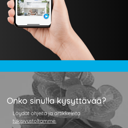
Onko sinulla kysyttävää?
Löydät ohjeita ja artikkeleita
tukisivustoltamme.