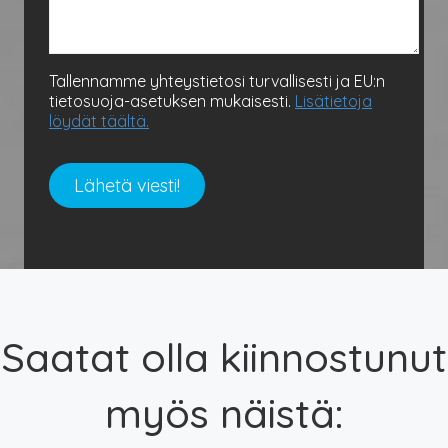
Tallennamme yhteystietosi turvallisesti ja EU:n
tietosuoja-asetuksen mukaisesti.
Lisätietoja
löydät täältä.
Saatat olla kiinnostunut
myös näistä: