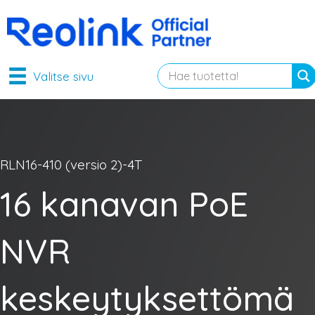
Valitse sivu
RLN16-410 (versio 2)-4T
16 kanavan PoE
NVR
keskeytyksettömä