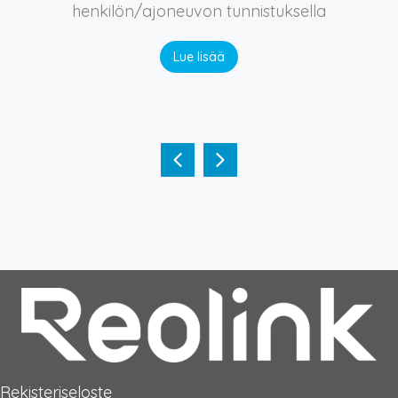
henkilön/ajoneuvon tunnistuksella
Lue lisää
Rekisteriseloste