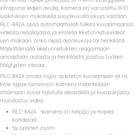
infrapuna-ledien avulla. Kamera on varustettu IK10
luokituksen mukaisella suojakuvulla iskuja vastaan.
RLC-842A osaa automaattisesti tulkita kuvaamaansa
videota reaaliajassa ja erotella liiketunnistusvideot
sen mukaan, onko niissä ajoneuvoja tai henkilöitä.
Määrittämällä liiketunnistuksen reagoimaan
ainoastaan autoista ja henkilöistä, poistuu turhien
hälytysten vaivaa.
RLC-842A omaa myös ajastetun kuvaamisen eli ns.
time-lapse toiminnon. Kamera määritellään
ottamaan kuvia halutulla aikavälillä ja kuvasarjasta
muodostuu video.
RLC-842A -kamera on helppo ja nopea
kohdistaa
5x optinen zoom