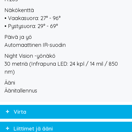
Näkökenttä
• Vaakasuora: 27° - 96°
• Pystysuora: 29° - 69°
Päivä ja yö
Automaattinen IR-suodin
Night Vision -yönäkö
30 metriä (Infrapuna LED: 24 kpl / 14 mil / 850
nm)
Ääni
Äänitallennus
Virta
Liittimet jä ääni