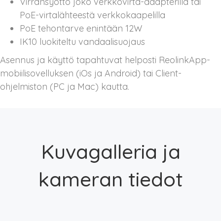
Virransyöttö joko verkkovirta-adapterilla tai
PoE-virtalähteestä verkkokaapelilla
PoE tehontarve enintään 12W
IK10 luokiteltu vandaalisuojaus
Asennus ja käyttö tapahtuvat helposti ReolinkApp-
mobiilisovelluksen (iOs ja Android) tai Client-
ohjelmiston (PC ja Mac) kautta.
Kuvagalleria ja
kameran tiedot