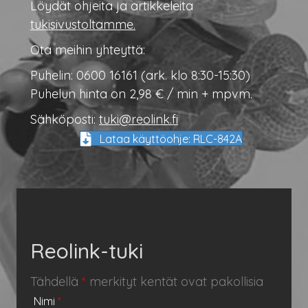
Löydät ohjeita ja artikkeleita
tukisivustoltamme.
Ota meihin yhteyttä:
Puhelin: 0600 16161 (ark. klo 8:30-15:30)
Puhelun hinta on 2,98 € / min + mpvm.
Sähköposti:
tuki@reolink.fi
Lataa käyttöohje: RLC-842A
Reolink-tuki
Tähdellä
*
merkityt kentät ovat pakollisia
Nimi
*