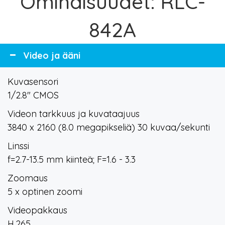
Ominaisuudet: RLC-
842A
Video ja ääni
Kuvasensori
1/2.8" CMOS
Videon tarkkuus ja kuvataajuus
3840 x 2160 (8.0 megapikseliä) 30 kuvaa/sekunti
Linssi
f=2.7-13.5 mm kiinteä; F=1.6 - 3.3
Zoomaus
5 x optinen zoomi
Videopakkaus
H.265