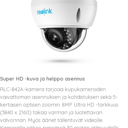
Super HD -kuva ja helppo asennus
RLC-842A-kamera tarjoaa kupukameroiden
vaivattoman asennuksen ja kohdistuksen sekä 5-
kertaisen optisen zoomin. 8MP Ultra HD -tarkkuus
(3840 x 2160) takaa varman ja luotettavan
valvonnan. Myös äänet tallentuvat videolle.
Kameralla näkee pimeässä 30 metrin etäisyydelle