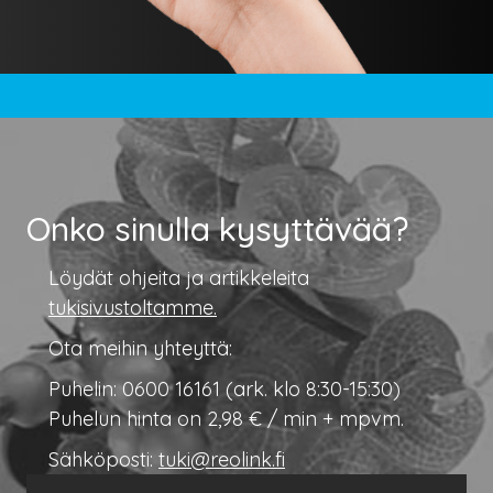
Onko sinulla kysyttävää?
Löydät ohjeita ja artikkeleita
tukisivustoltamme.
Ota meihin yhteyttä:
Puhelin: 0600 16161 (ark. klo 8:30-15:30)
Puhelun hinta on 2,98 € / min + mpvm.
Sähköposti:
tuki@reolink.fi