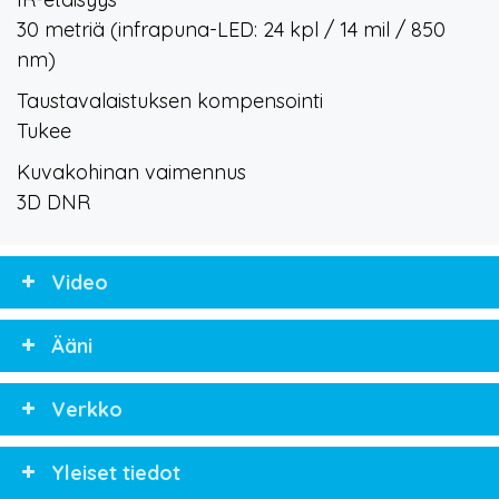
30 metriä (infrapuna-LED: 24 kpl / 14 mil / 850
nm)
Taustavalaistuksen kompensointi
Tukee
Kuvakohinan vaimennus
3D DNR
Video
Ääni
Verkko
Yleiset tiedot