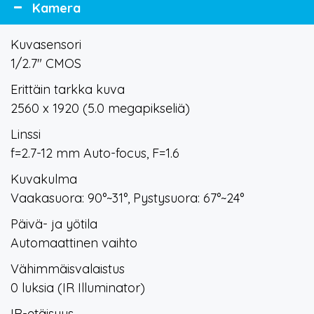
Kamera
Kuvasensori
1/2.7" CMOS
Erittäin tarkka kuva
2560 x 1920 (5.0 megapikseliä)
Linssi
f=2.7-12 mm Auto-focus, F=1.6
Kuvakulma
Vaakasuora: 90°~31°, Pystysuora: 67°~24°
Päivä- ja yötila
Automaattinen vaihto
Vähimmäisvalaistus
0 luksia (IR Illuminator)
IR-etäisyys