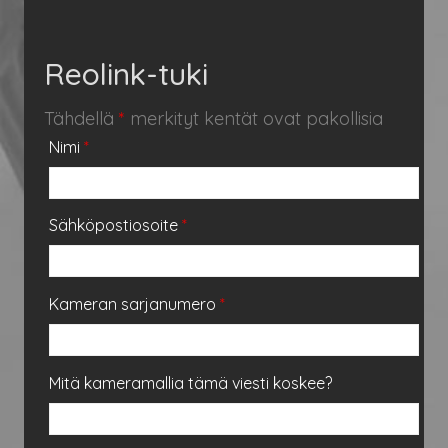
Reolink-tuki
Tähdellä
*
merkityt kentät ovat pakollisia
Nimi
*
Sähköpostiosoite
*
Kameran sarjanumero
*
Mitä kameramallia tämä viesti koskee?