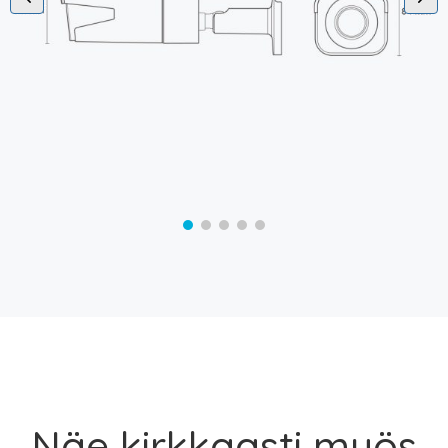
Näe kirkkaasti myös