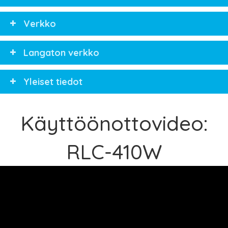
Verkko
Langaton verkko
Yleiset tiedot
Käyttöönottovideo:
RLC-410W