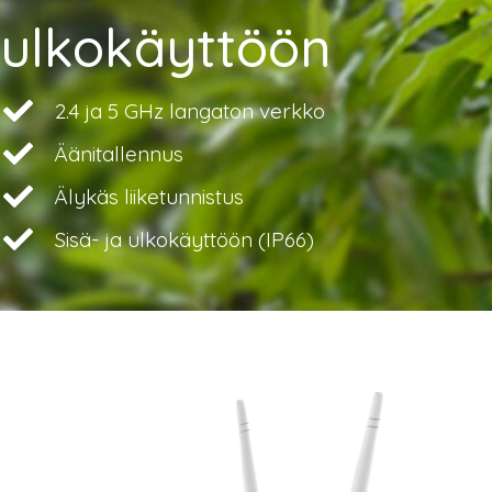
ulkokäyttöön
2.4 ja 5 GHz langaton verkko
Äänitallennus
Älykäs liiketunnistus
Sisä- ja ulkokäyttöön (IP66)