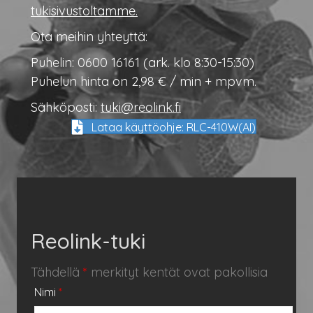
tukisivustoltamme.
Ota meihin yhteyttä:
Puhelin: 0600 16161 (ark. klo 8:30-15:30)
Puhelun hinta on 2,98 € / min + mpvm.
Sähköposti:
tuki@reolink.fi
Lataa käyttöohje: RLC-410W(AI)
Reolink-tuki
Tähdellä
*
merkityt kentät ovat pakollisia
Nimi
*