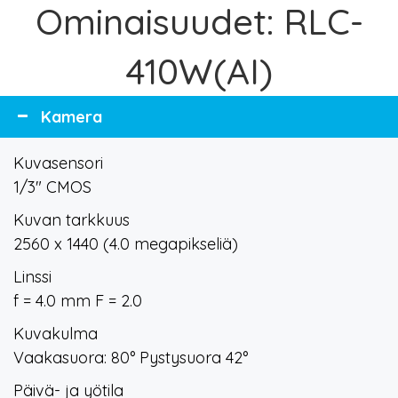
Ominaisuudet: RLC-
410W(AI)
Kamera
Kuvasensori
1/3" CMOS
Kuvan tarkkuus
2560 x 1440 (4.0 megapikseliä)
Linssi
f = 4.0 mm F = 2.0
Kuvakulma
Vaakasuora: 80° Pystysuora 42°
Päivä- ja yötila