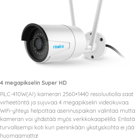
4 megapikselin Super HD
RLC-410W(AI) kameran 2560×1440 resoluutiolla saat
virheetöntä ja sujuvaa 4 megapikselin videokuvaa.
WiFi-yhteys helpottaa asennuspaikan valintaa mutta
kameran voi yhdistää myös verkkokaapelilla. Entistä
turvallisempi koti kun pieninkään yksityiskohta ei jää
huomaamatta!