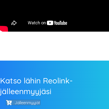
Katso lähin Reolink-
jälleenmyyjäsi
Jälleenmyyjät