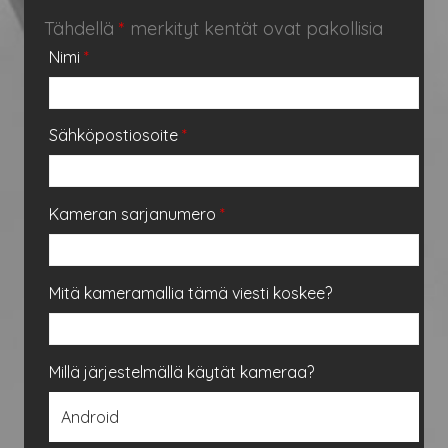
Tähdellä
*
merkityt kentät ovat pakollisia
Nimi
*
Sähköpostiosoite
*
Kameran sarjanumero
*
Mitä kameramallia tämä viesti koskee?
Millä järjestelmällä käytät kameraa?