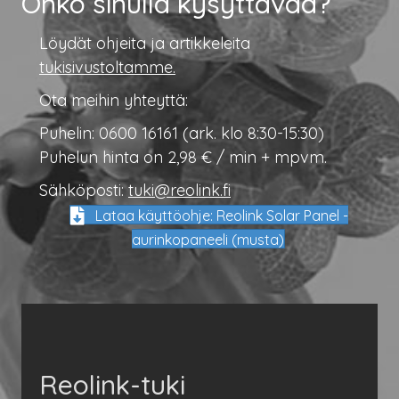
Onko sinulla kysyttävää?
Löydät ohjeita ja artikkeleita
tukisivustoltamme.
Ota meihin yhteyttä:
Puhelin: 0600 16161 (ark. klo 8:30-15:30)
Puhelun hinta on 2,98 € / min + mpvm.
Sähköposti:
tuki@reolink.fi
Lataa käyttöohje: Reolink Solar Panel -
aurinkopaneeli (musta)
Reolink-tuki