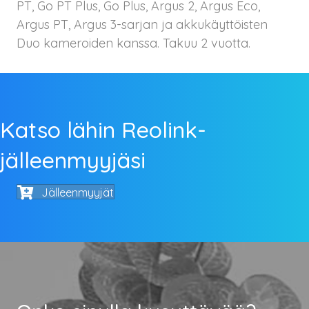
PT, Go PT Plus, Go Plus, Argus 2, Argus Eco,
Argus PT, Argus 3-sarjan ja akkukäyttöisten
Duo kameroiden kanssa. Takuu 2 vuotta.
Katso lähin Reolink-
jälleenmyyjäsi
Jälleenmyyjät