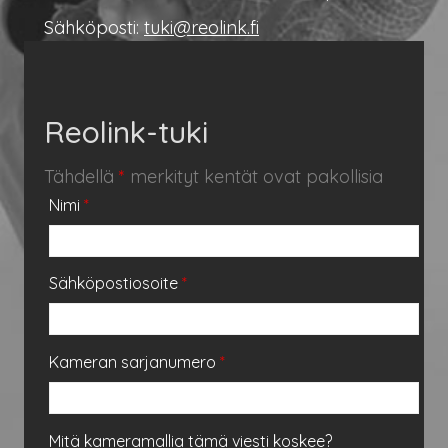
Sähköposti:
tuki@reolink.fi
Reolink-tuki
Tähdellä
*
merkityt kentät ovat pakollisia
Nimi
*
Sähköpostiosoite
*
Kameran sarjanumero
*
Mitä kameramallia tämä viesti koskee?