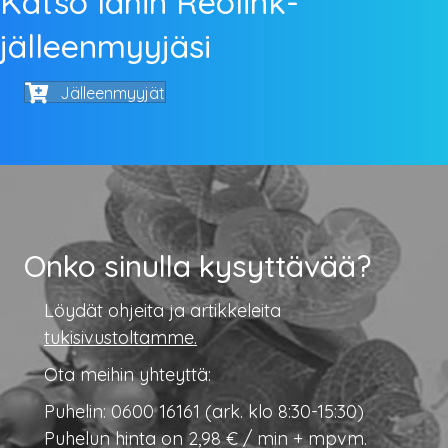
Katso lähin Reolink-
jälleenmyyjäsi
Jälleenmyyjät
Onko sinulla kysyttävää?
Löydät ohjeita ja artikkeleita
tukisivustoltamme.
Ota meihin yhteyttä:
Puhelin: 0600 16161 (ark. klo 8:30-15:30)
Puhelun hinta on 2,98 € / min + mpvm.