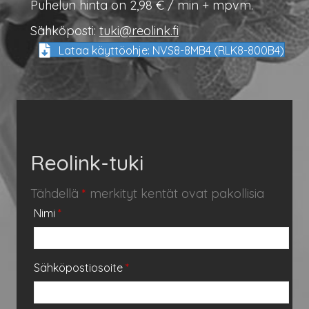
Puhelun hinta on 2,98 € / min + mpvm.
Sähköposti:
tuki@reolink.fi
Lataa käyttöohje: NVS8-8MB4 (RLK8-800B4)
Reolink-tuki
Tähdellä
*
merkityt kentät ovat pakollisia
Nimi
*
Sähköpostiosoite
*