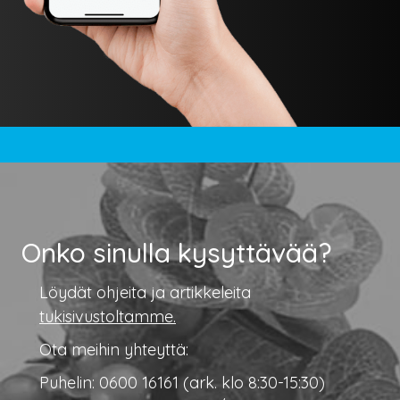
Onko sinulla kysyttävää?
Löydät ohjeita ja artikkeleita
tukisivustoltamme.
Ota meihin yhteyttä:
Puhelin: 0600 16161 (ark. klo 8:30-15:30)