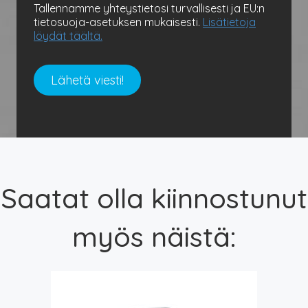
Tallennamme yhteystietosi turvallisesti ja EU:n
tietosuoja-asetuksen mukaisesti.
Lisätietoja
löydät täältä.
Saatat olla kiinnostunut
myös näistä: