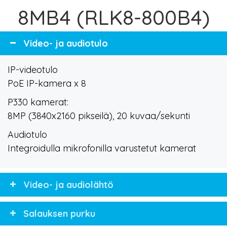
8MB4 (RLK8-800B4)
Video- ja audiotulo
IP-videotulo
PoE IP-kamera x 8
P330 kamerat:
8MP (3840x2160 pikseilä), 20 kuvaa/sekunti
Audiotulo
Integroidulla mikrofonilla varustetut kamerat
Video- ja audiolähtö
Salauksen purku