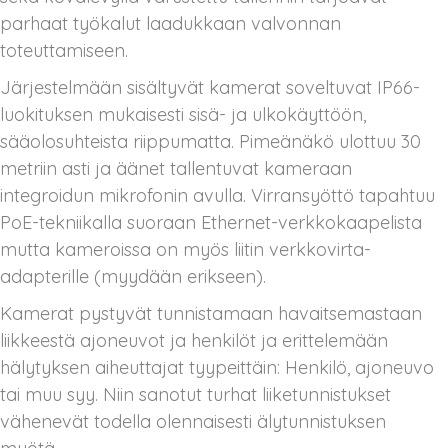
parhaat työkalut laadukkaan valvonnan
toteuttamiseen.
Järjestelmään sisältyvät kamerat soveltuvat IP66-
luokituksen mukaisesti sisä- ja ulkokäyttöön,
sääolosuhteista riippumatta. Pimeänäkö ulottuu 30
metriin asti ja äänet tallentuvat kameraan
integroidun mikrofonin avulla. Virransyöttö tapahtuu
PoE-tekniikalla suoraan Ethernet-verkkokaapelista
mutta kameroissa on myös liitin verkkovirta-
adapterille (myydään erikseen).
Kamerat pystyvät tunnistamaan havaitsemastaan
liikkeestä ajoneuvot ja henkilöt ja erittelemään
hälytyksen aiheuttajat tyypeittäin: Henkilö, ajoneuvo
tai muu syy. Niin sanotut turhat liiketunnistukset
vähenevät todella olennaisesti älytunnistuksen