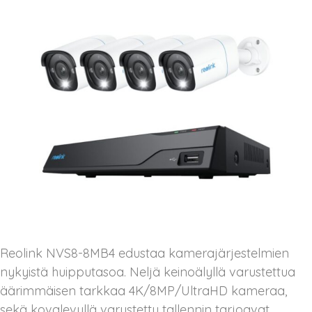
Reolink NVS8-8MB4 edustaa kamerajärjestelmien
nykyistä huipputasoa. Neljä keinoälyllä varustettua
äärimmäisen tarkkaa 4K/8MP/UltraHD kameraa,
sekä kovalevyllä varustettu tallennin tarjoavat