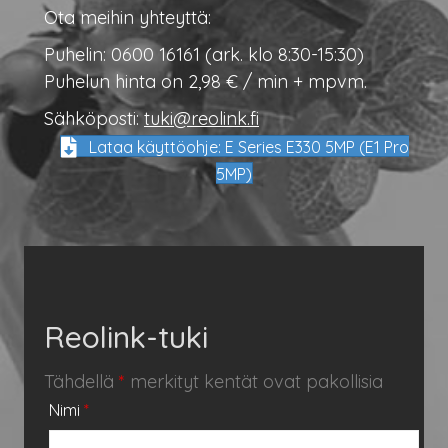
Ota meihin yhteyttä:
Puhelin: 0600 16161 (ark. klo 8:30-15:30)
Puhelun hinta on 2,98 € / min + mpvm.
Sähköposti:
tuki@reolink.fi
Lataa käyttöohje: E Series E330 5MP (E1 Pro
5MP)
Reolink-tuki
Tähdellä
*
merkityt kentät ovat pakollisia
Nimi
*