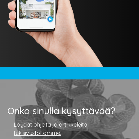
Onko sinulla kysyttävää?
Löydät ohjeita ja artikkeleita
tukisivustoltamme.