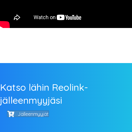
Katso lähin Reolink-
jälleenmyyjäsi
Jälleenmyyjät