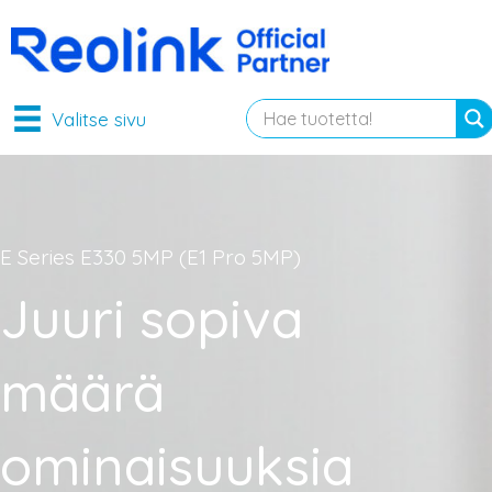
Valitse sivu
E Series E330 5MP (E1 Pro 5MP)
Juuri sopiva
määrä
ominaisuuksia