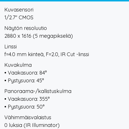
Kuvasensori
1/2.7" CMOS
Näytön resoluutio
2880 x 1616 (5 megapikseliä)
Linssi
f=4.0 mm kiinteä, F=2.0, IR Cut -linssi
Kuvakulma
• Vaakasuora: 84°
• Pystysuora: 45°
Panoraama-/kallistuskulma
• Vaakasuora: 355°
• Pystysuora: 50°
Vähimmäisvalaistus
0 luksia (IR Illuminator)