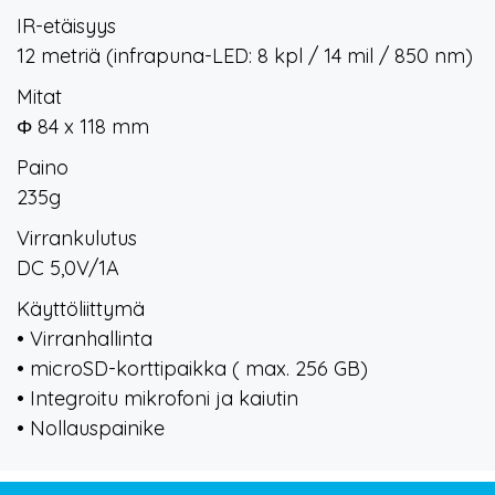
IR-etäisyys
12 metriä (infrapuna-LED: 8 kpl / 14 mil / 850 nm)
Mitat
Φ 84 x 118 mm
Paino
235g
Virrankulutus
DC 5,0V/1A
Käyttöliittymä
• Virranhallinta
• microSD-korttipaikka ( max. 256 GB)
• Integroitu mikrofoni ja kaiutin
• Nollauspainike