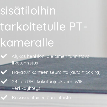
sisätiloihin
tarkoitetulle PT-
kameralle
Älykäs henkilön ja eläimen tunnistava
liiketunnistus
Havaitun kohteen seuranta (auto-tracking)
2.4 ja 5 GHz kaksitaajuuksinen WIFi
verkkoyhteys
Kaksisuuntainen äänentoisto