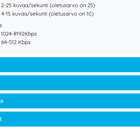
o: 2-25 kuvaa/sekunti (oletusarvo on 25)
o: 4-15 kuvaa/sekunti (oletusarvo on 10)
s
o: 1024-8192Kbps
o: 64-512 Kbps
ys
t