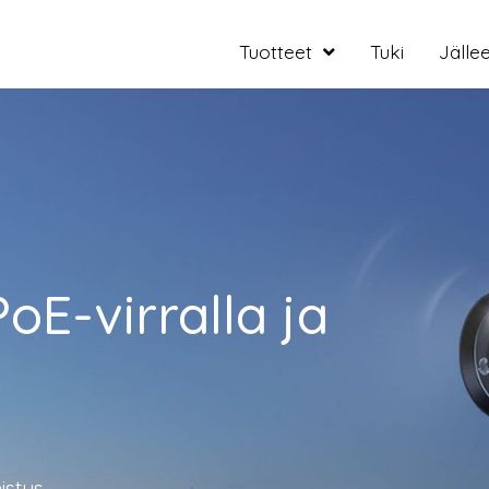
Tuotteet
Tuki
Jälle
E-virralla ja
istus