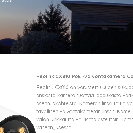
Reolink CX810 PoE -valvontakamera Co
Reolink CX810 on varustettu uuden sukup
ansiosta kamera tuottaa laadukasta väri
asennuskohteista. Kameran linssi taltio 
tavallinen valvontakameran linssit. Kam
valon kirkkautta voi lisätä asteittain. Tä
vähennyksessä.