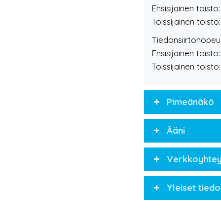
Ensisijainen toist
Toissijainen toist
Tiedonsiirtonopeu
Ensisijainen toist
Toissijainen toist
Pimeänäkö
Ääni
Verkkoyhte
Yleiset tiedo