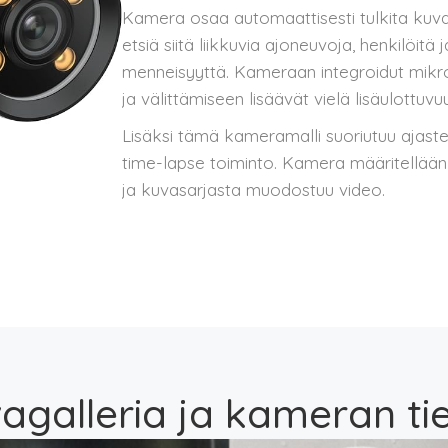
Kamera osaa automaattisesti tulkita kuv
etsiä siitä liikkuvia ajoneuvoja, henkilöitä
menneisyyttä. Kameraan integroidut mikrof
ja välittämiseen lisäävät vielä lisäulottuv
Lisäksi tämä kameramalli suoriutuu ajastet
time-lapse toiminto. Kamera määritellään 
ja kuvasarjasta muodostuu video.
agalleria ja kameran ti