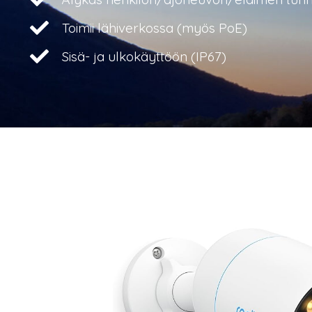
Toimii lähiverkossa (myös PoE)
Sisä- ja ulkokäyttöön (IP67)