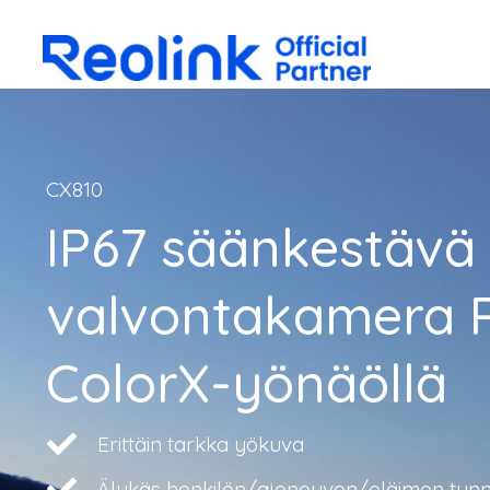
CX810
IP67 säänkestävä
valvontakamera Po
ColorX-yönäöllä
Erittäin tarkka yökuva
Älykäs henkilön/ajoneuvon/eläimen tunn