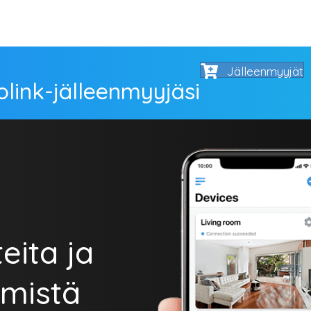
Jälleenmyyjät
olink-jälleenmyyjäsi
eita ja
 mistä