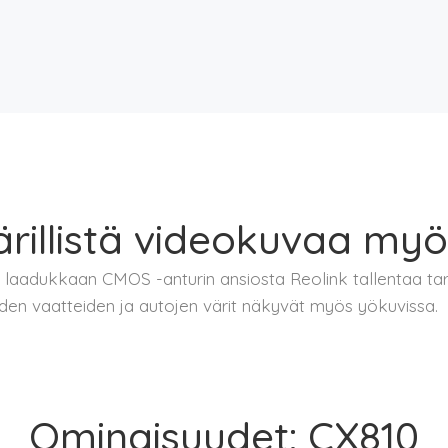
rillistä videokuvaa myö
 laadukkaan CMOS -anturin ansiosta Reolink tallentaa tar
ijoiden vaatteiden ja autojen värit näkyvät myös yökuvissa.
Ominaisuudet: CX810