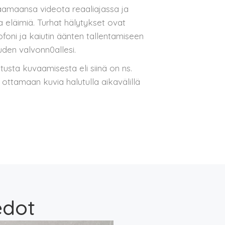
aamaansa videota reaaliajassa ja
 ja eläimiä. Turhat hälytykset ovat
oni ja kaiutin äänten tallentamiseen
uuden valvonn0allesi.
usta kuvaamisesta eli siinä on ns.
ottamaan kuvia halutulla aikavälillä
edot