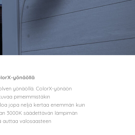
lorX-yönäöllä
olven yönäöllä. ColorX-yönäön
kuvaa pimeimmistäkin
valoa jopa neljä kertaa enemmän kuin
eran 3000K säädettävän lämpimän
mä auttaa valosaasteen