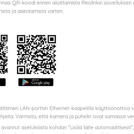
naa QR-koodi ennen aloittamista Reolinkin sovelluksen
mista ja asentamista varten.
tittimen LAN-porttiin Ethernet-kaapelilla käyttöönottoa v
ohjeita. Varmista, että kamera ja puhelin ovat samassa ve
avannut asetuksista kohdan ”Lisää laite automaattisesti”, 