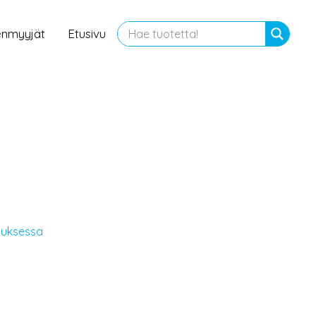
enmyyjät
Etusivu
luksessa