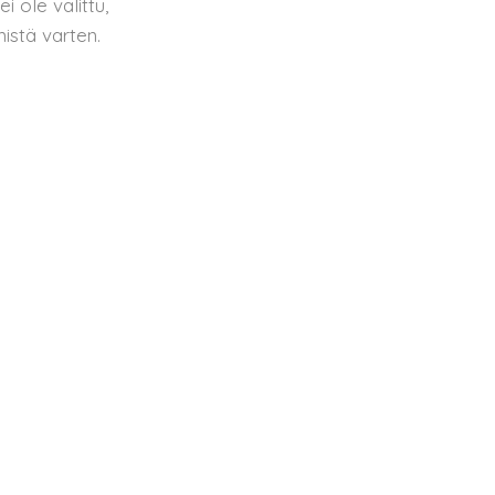
i ole valittu,
istä varten.