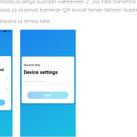
telosta ja siirtyä suoraan vaiheeseen 2. Jos tätä toimintoa e
kassa, ja skannaa kameran QR-koodi tämän laitteen lisääm
lasana ja nimeä laite.