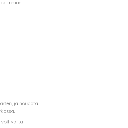
 uusimman
arten, ja noudata
rkossa.
voit valita