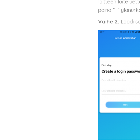
laitteen laiteluet
paina ”+” ylänur
Vaihe 2.
Laadi sa