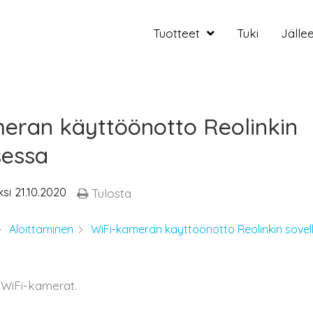
Tuotteet
Tuki
Jälle
eran käyttöönotto Reolinkin
sessa
ksi
21.10.2020
Tulosta
Aloittaminen
WiFi-kameran käyttöönotto Reolinkin sovel
 WiFi-kamerat.