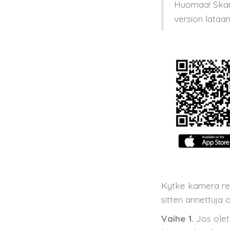
Huomaa! Skan
version lataa
Kytke kamera rei
sitten annettuja 
Vaihe 1.
Jos olet 