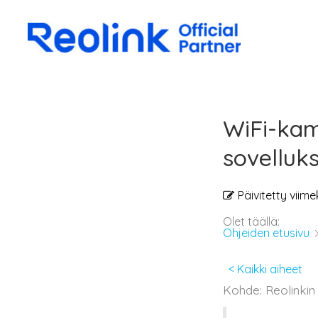
WiFi-kam
sovelluk
Päivitetty viime
Olet täällä:
Ohjeiden etusivu
< Kaikki aiheet
Kohde: Reolinkin