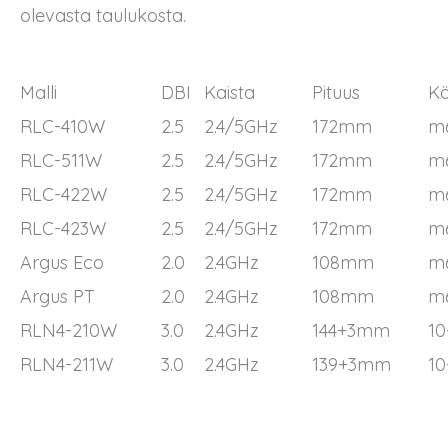
olevasta taulukosta.
Malli
DBI
Kaista
Pituus
Kä
RLC-410W
2.5
2.4/5GHz
172mm
m
RLC-511W
2.5
2.4/5GHz
172mm
m
RLC-422W
2.5
2.4/5GHz
172mm
m
RLC-423W
2.5
2.4/5GHz
172mm
m
Argus Eco
2.0
2.4GHz
108mm
m
Argus PT
2.0
2.4GHz
108mm
m
RLN4-210W
3.0
2.4GHz
144
+
3mm
10
RLN4-211W
3.0
2.4GHz
139
+
3mm
10