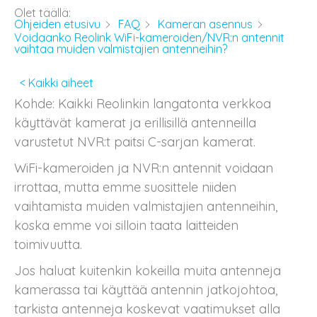
Olet täällä:
Ohjeiden etusivu
FAQ
Kameran asennus
Voidaanko Reolink WiFi-kameroiden/NVR:n antennit
vaihtaa muiden valmistajien antenneihin?
< Kaikki aiheet
Kohde: Kaikki Reolinkin langatonta verkkoa
käyttävät kamerat ja erillisillä antenneilla
varustetut NVR:t paitsi C-sarjan kamerat.
WiFi-kameroiden ja NVR:n antennit voidaan
irrottaa, mutta emme suosittele niiden
vaihtamista muiden valmistajien antenneihin,
koska emme voi silloin taata laitteiden
toimivuutta.
Jos haluat kuitenkin kokeilla muita antenneja
kamerassa tai käyttää antennin jatkojohtoa,
tarkista antenneja koskevat vaatimukset alla