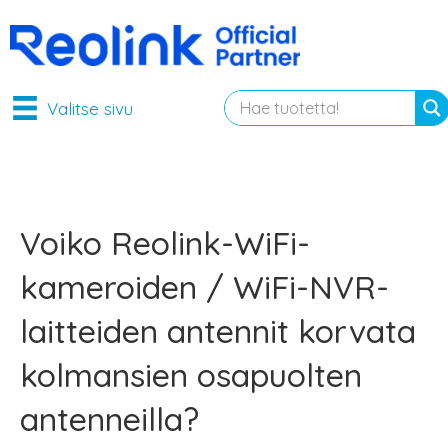
Valitse sivu
Voiko Reolink-WiFi-
kameroiden / WiFi-NVR-
laitteiden antennit korvata
kolmansien osapuolten
antenneilla?