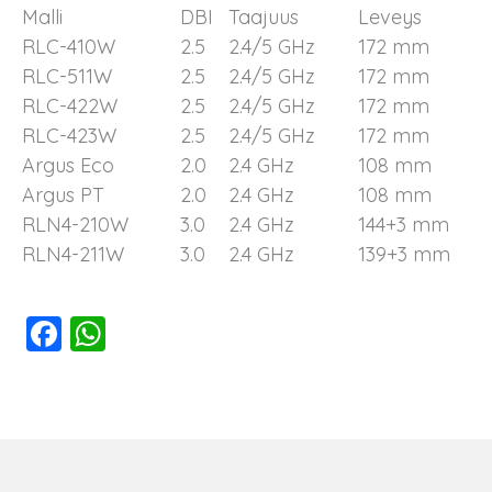
Malli
DBI
Taajuus
Leveys
RLC-410W
2.5
2.4/5 GHz
172 mm
RLC-511W
2.5
2.4/5 GHz
172 mm
RLC-422W
2.5
2.4/5 GHz
172 mm
RLC-423W
2.5
2.4/5 GHz
172 mm
Argus Eco
2.0
2.4 GHz
108 mm
Argus PT
2.0
2.4 GHz
108 mm
RLN4-210W
3.0
2.4 GHz
144
+
3 mm
RLN4-211W
3.0
2.4 GHz
139
+
3 mm
F
W
a
h
c
at
e
s
b
A