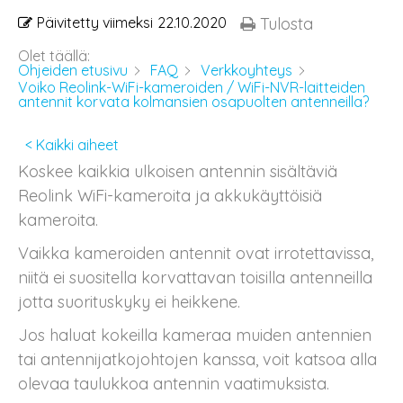
Päivitetty viimeksi
22.10.2020
Tulosta
Olet täällä:
Ohjeiden etusivu
FAQ
Verkkoyhteys
Voiko Reolink-WiFi-kameroiden / WiFi-NVR-laitteiden
antennit korvata kolmansien osapuolten antenneilla?
< Kaikki aiheet
Koskee kaikkia ulkoisen antennin sisältäviä
Reolink WiFi-kameroita ja akkukäyttöisiä
kameroita.
Vaikka kameroiden antennit ovat irrotettavissa,
niitä ei suositella korvattavan toisilla antenneilla
jotta suorituskyky ei heikkene.
Jos haluat kokeilla kameraa muiden antennien
tai antennijatkojohtojen kanssa, voit katsoa alla
olevaa taulukkoa antennin vaatimuksista.