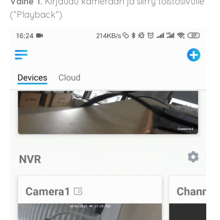
Vaihe 1.
Kirjaudu kameraan ja siirry toistosivulle
(”Playback”)