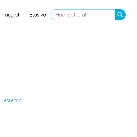
enmyyjät
Etusivu
ärjestelmä