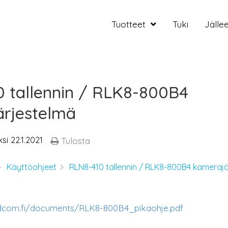
Tuotteet
Tuki
Jälle
 tallennin / RLK8-800B4
rjestelmä
ksi
22.1.2021
Tulosta
Käyttöohjeet
RLN8-410 tallennin / RLK8-800B4 kameraj
dcom.fi/documents/RLK8-800B4_pikaohje.pdf