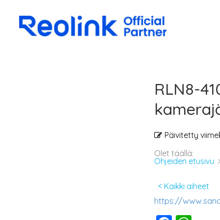
RLN8-410
kamerajä
Päivitetty viime
Olet täällä:
Ohjeiden etusivu
< Kaikki aiheet
https://www.san