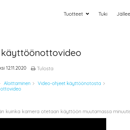
Tuotteet
Tuki
Jälle
käyttöönottovideo
ksi
12.11.2020
Tulosta
Aloittaminen
Video-ohjeet käyttöönotosta
ottovideo
ään kuinka kamera otetaan käyttöön muutamassa minuutis