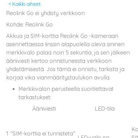
< Kaikki aiheet
Reolink Go ei yhdisty verkkoon
Kohde: Reolink Go
Akkua ja SIM-korttia Reolink Go -kameraan
asennettaessa linssin alapuolella oleva sininen
merkkivalo palaa noin 5 sekuntia, ja sen jälkeen
ääniviesti kertoo onnistuneesta verkkoon
yhdistämisestä. Jos tämä ei onnistu, tarkista ja
korjaa vika vianmääritystaulukon avulla.
Merkkivalon perusteella suoritettavat
tarkastukset:
Ääniviesti
LED-tila
Ka
1
”SIM-korttia ei tunnisteta”
LED-valo on
SI