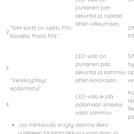
punainen pari
sekuntia ja rupeaa
sitten vilkkumaan.
”SIM-kortti on lukittu PIN-
SI
2
koodilla. Posta PIN.”
PI
LED-valo on
SI
punainen pari
hy
3
sekuntia ja sammuu
op
”Verkkoyhteys
sitten kokonaan.
ve
epäonnistui”
Ka
LED-valo ei jää
re
4
palamaan siniseksi
Re
vaan sammuu.
pa
Jos merkkivalo ei syty, asenna akku
uudelleen tai lataa akkua tunnin ajan, ja