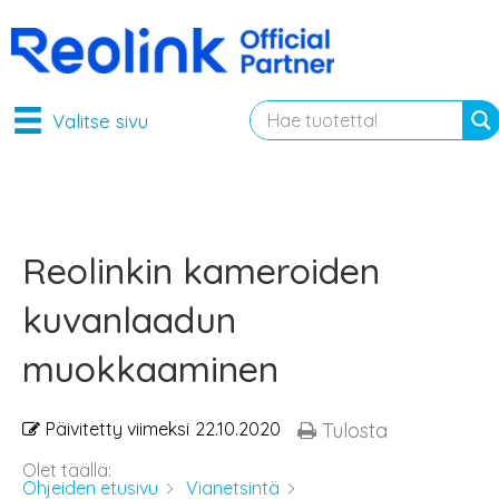
Valitse sivu
Reolinkin kameroiden
kuvanlaadun
muokkaaminen
Päivitetty viimeksi
22.10.2020
Tulosta
Olet täällä:
Ohjeiden etusivu
Vianetsintä