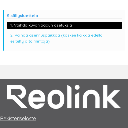
Sisällysluettelo
1. Vaihda kuvanlaadun asetuksia
2. Vaihda asennuspaikkaa (koskee kaikkia edellä
esiteltyjä toimintoja)
Rekisteriseloste