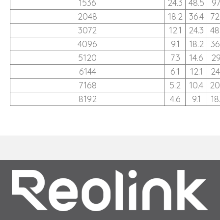
1536
24.3
48.5
97
2048
18.2
36.4
72
3072
12.1
24.3
48
4096
9.1
18.2
36
5120
7.3
14.6
29
6144
6.1
12.1
24
7168
5.2
10.4
20
8192
4.6
9.1
18