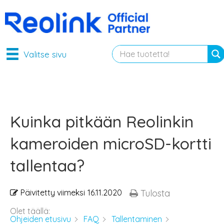
Valitse sivu
Kuinka pitkään Reolinkin
kameroiden microSD-kortti
tallentaa?
Päivitetty viimeksi
16.11.2020
Tulosta
Olet täällä:
Ohjeiden etusivu
FAQ
Tallentaminen