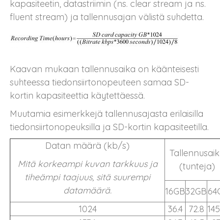
kapasiteetin, datastriimin (ns. clear stream ja ns.
fluent stream) ja tallennusajan välistä suhdetta.
Kaavan mukaan tallennusaika on käänteisesti
suhteessa tiedonsiirtonopeuteen samaa SD-
kortin kapasiteettia käytettäessä.
Muutamia esimerkkejä tallennusajasta erilaisilla
tiedonsiirtonopeuksilla ja SD-kortin kapasiteetilla.
Datan määrä (kb/s)
Tallennusai
Mitä korkeampi kuvan tarkkuus ja
(tunteja)
tiheämpi taajuus, sitä suurempi
datamäärä.
16GB
32GB
64
1024
36.4
72.8
14