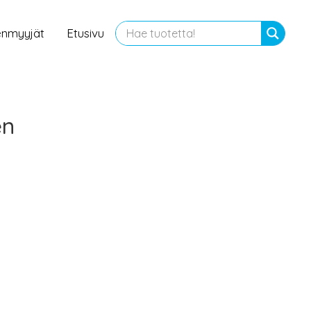
enmyyjät
Etusivu
en