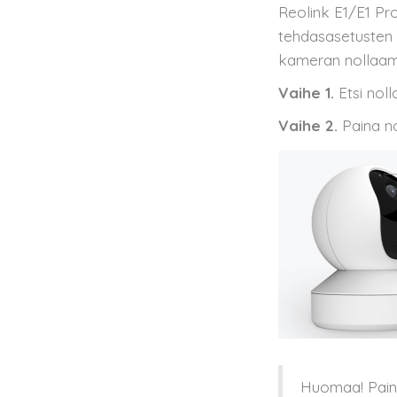
Reolink E1/E1 Pro
tehdasasetusten 
kameran nollaam
Vaihe 1.
Etsi noll
Vaihe 2.
Paina no
Huomaa! Paina