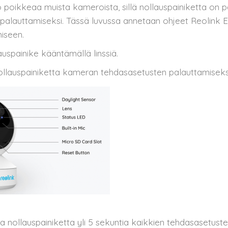
 poikkeaa muista kameroista, sillä nollauspainiketta on 
palauttamiseksi. Tässä luvussa annetaan ohjeet Reolink E
iseen.
auspainike kääntämällä linssiä.
llauspainiketta kameran tehdasasetusten palauttamiseks
 nollauspainiketta yli 5 sekuntia kaikkien tehdasasetust