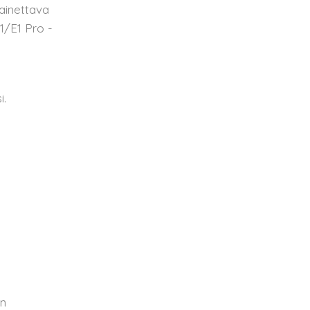
painettava
1/E1 Pro -
i.
en