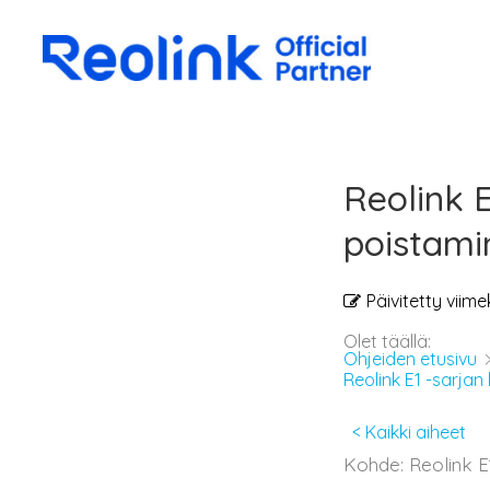
Reolink 
poistami
Päivitetty viime
Olet täällä:
Ohjeiden etusivu
Reolink E1 -sarja
< Kaikki aiheet
Kohde: Reolink E