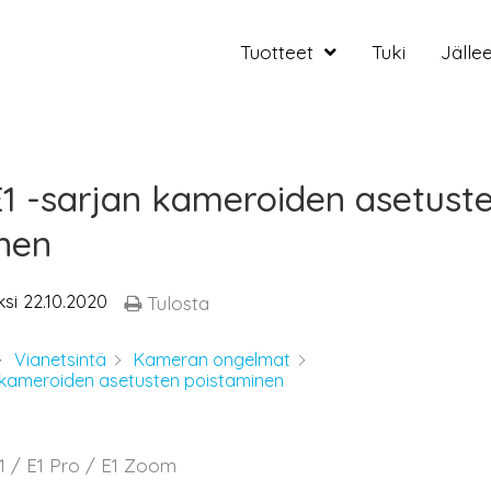
Tuotteet
Tuki
Jälle
E1 -sarjan kameroiden asetust
nen
ksi
22.10.2020
Tulosta
Vianetsintä
Kameran ongelmat
n kameroiden asetusten poistaminen
1 / E1 Pro / E1 Zoom