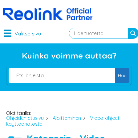
Valitse sivu
Kuinka voimme auttaa?
Hae
Olet täällä:
Ohjeiden etusivu
Aloittaminen
Video-ohjeet
käyttöönotosta