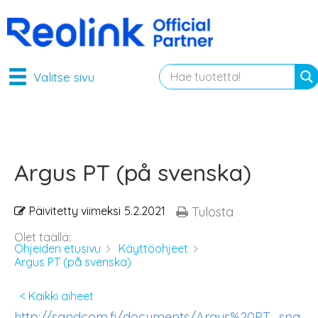
Valitse sivu
Argus PT (på svenska)
Päivitetty viimeksi
5.2.2021
Tulosta
Olet täällä:
Ohjeiden etusivu
Käyttöohjeet
Argus PT (på svenska)
< Kaikki aiheet
http://sandcom.fi/documents/Argus%20PT_sna